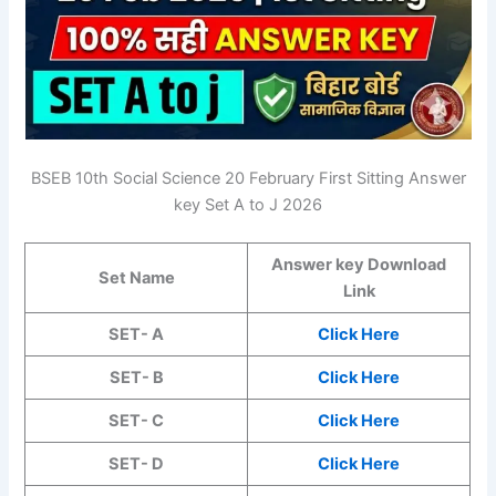
BSEB 10th Social Science 20 February First Sitting Answer
key Set A to J 2026
Answer key Download
Set Name
Link
SET- A
Click Here
SET- B
Click Here
SET- C
Click Here
SET- D
Click Here