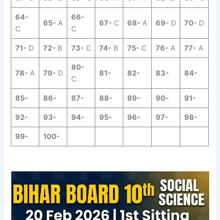
64-
66-
65-
A
67-
C
68-
A
69-
D
70-
D
C
C
71-
D
72-
B
73-
C
74-
B
75-
C
76-
A
77-
A
80-
78-
A
79-
D
81-
82-
83-
84-
C
85-
86-
87-
88-
89-
90-
91-
92-
93-
94-
95-
96-
97-
98-
99-
100-