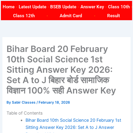
Skip
Home
Latest Update
BSEB Update
Answer Key
Class 10th
to
Class 12th
Admit Card
Result
content
Bihar Board 20 February
10th Social Science 1st
Sitting Answer Key 2026:
Set A to J बिहार बोर्ड सामाजिक
विज्ञान 100% सही Answer Key
By
Sabir Classes
/
February 18, 2026
Table of Contents
Bihar Board 10th Social Science 20 February 1st
Sitting Answer Key 2026: Set A to J Answer