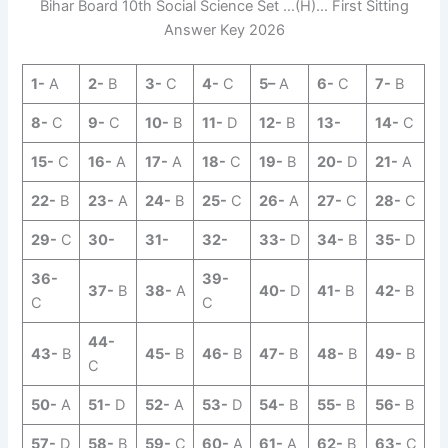
Bihar Board 10th Social Science Set …(H)… First Sitting
Answer Key 2026
1-
A
2-
B
3-
C
4-
C
5
–
A
6-
C
7-
B
8-
C
9-
C
10-
B
11-
D
12-
B
13-
14-
C
15-
C
16-
A
17-
A
18-
C
19-
B
20-
D
21-
A
22-
B
23-
A
24-
B
25-
C
26-
A
27-
C
28-
C
29-
C
30-
31-
32-
33-
D
34-
B
35-
D
36-
39-
37-
B
38-
A
40-
D
41-
B
42-
B
C
C
44-
43-
B
45-
B
46-
B
47-
B
48-
B
49-
B
C
50-
A
51-
D
52-
A
53-
D
54-
B
55-
B
56-
B
57-
D
58-
B
59-
C
60-
A
61-
A
62-
B
63-
C