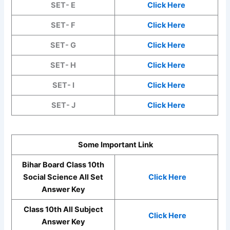
SET- E
Click Here
SET- F
Click Here
SET- G
Click Here
SET- H
Click Here
SET- I
Click Here
SET- J
Click Here
Some Important Link
Bihar Board
Class 10th
Social Science
All Set
Click Here
Answer Key
Class 10th All Subject
Click Here
Answer Key