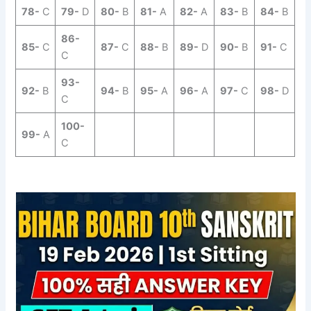
78-
C
79-
D
80-
B
81-
A
82-
A
83-
B
84-
B
86-
85-
C
87-
C
88-
B
89-
D
90-
B
91-
C
C
93-
92-
B
94-
B
95-
A
96-
A
97-
C
98-
D
C
100-
99-
A
C