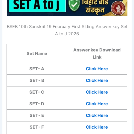
BSEB 10th Sanskrit 19 February First Sitting Answer key Set
A to J 2026
Answer key Download
Set Name
Link
SET- A
Click Here
SET- B
Click Here
SET- C
Click Here
SET- D
Click Here
SET- E
Click Here
SET- F
Click Here