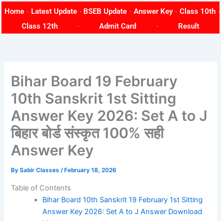
Skip
Home
Latest Update
BSEB Update
Answer Key
Class 10th
to
Class 12th
Admit Card
Result
content
Bihar Board 19 February
10th Sanskrit 1st Sitting
Answer Key 2026: Set A to J
बिहार बोर्ड संस्कृत 100% सही
Answer Key
By
Sabir Classes
/
February 18, 2026
Table of Contents
Bihar Board 10th Sanskrit 19 February 1st Sitting
Answer Key 2026: Set A to J Answer Download