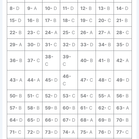
8-
D
9-
A
10-
D
11-
D
12-
B
13-
B
14-
D
15-
D
16-
B
17-
B
18-
C
19-
C
20-
C
21-
B
22-
B
23-
C
24-
A
25-
C
26-
A
27-
A
28-
C
29-
A
30-
D
31-
C
32-
D
33-
D
34-
B
35-
D
38-
39-
36-
B
37-
C
40-
B
41-
B
42-
A
C
C
46-
43-
A
44-
A
45-
D
47-
C
48-
C
49-
D
C
50-
B
51-
C
52-
D
53-
C
54-
C
55-
A
56-
B
57-
B
58-
B
59-
B
60-
B
61-
C
62-
C
63-
A
64-
D
65-
D
66-
D
67-
D
68-
A
69-
B
70-
B
71-
C
72-
D
73-
D
74-
A
75-
A
76-
D
77-
C