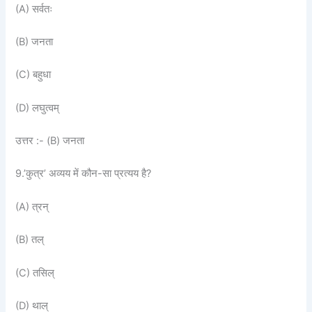
(A) सर्वतः
(B) जनता
(C) बहुधा
(D) लघुत्वम्
उत्तर :- (B) जनता
9.’कुत्र’ अव्यय में कौन-सा प्रत्यय है?
(A) त्रन्
(B) तल्
(C) तसिल्
(D) थाल्