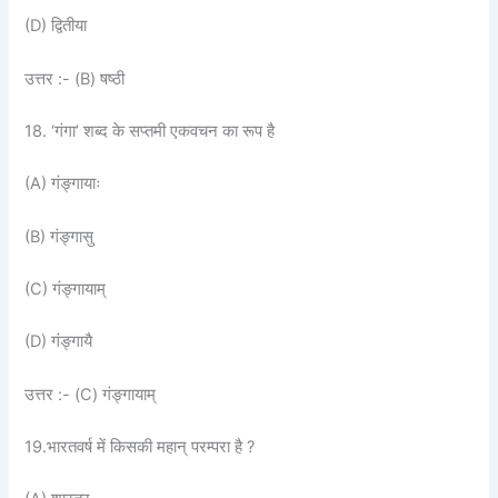
(D) द्वितीया
उत्तर :- (B) षष्ठी
18. ‘गंगा’ शब्द के सप्तमी एकवचन का रूप है
(A) गंङ्गायाः
(B) गंङ्गासु
(C) गंङ्गायाम्
(D) गंङ्गायै
उत्तर :- (C) गंङ्गायाम्
19.भारतवर्ष में किसकी महान् परम्परा है ?