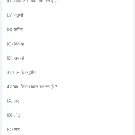
41.’ऋषिभि:’ में कौन विभक्ति है ?
(A) चतुर्थी
(B) तृतीया
(C) द्वितीया
(D) सप्तमी
उत्तर :- (B) तृतीया
42.’वद’ किस लकार का रूप है ?
(A) लट्
(B) लोट्
(C) लृट्