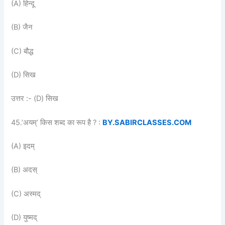
(A) हिन्दू
(B) जैन
(C) बौद्ध
(D) सिख
उत्तर :- (D) सिख
45.’अयम्’ किस शब्द का रूप है ? :
BY.SABIRCLASSES.COM
(A) इदम्
(B) अदस्
(C) अस्मद्
(D) युष्मद्