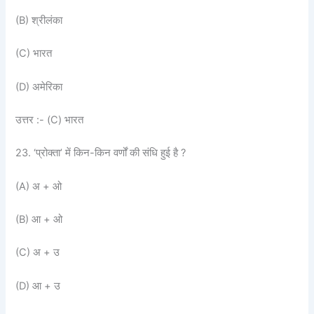
(B) श्रीलंका
(C) भारत
(D) अमेरिका
उत्तर :- (C) भारत
23. ‘प्रोक्ता’ में किन-किन वर्णों की संधि हुई है ?
(A) अ + ओ
(B) आ + ओ
(C) अ + उ
(D) आ + उ