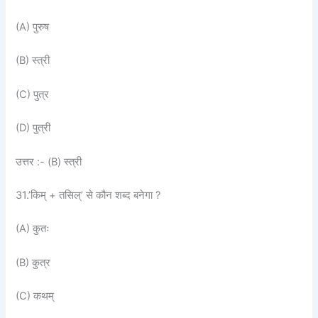
(A) पुरुष
(B) स्त्री
(C) पुत्र
(D) पुत्री
उत्तर :- (B) स्त्री
31.’किम् + तसिल्’ से कौन शब्द बनेगा ?
(A) कुतः
(B) कुत्र
(C) कथम्