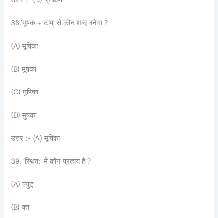
38.’मूषक + टाप्’ से कौन शब्द बनेगा ?
(A) मूषिका
(B) मूषका
(C) मुषिका
(D) मुषका
उत्तर :- (A) मूषिका
39. ‘स्थित:’ में कौन प्रत्यय है ?
(A) ल्युट्
(B) क्त