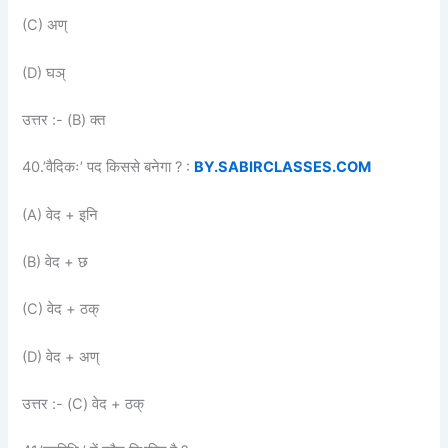
(C) अण्
(D) घञ्
उत्तर :- (B) क्त
40.’वैदिकः’ पद किससे बनेगा ? :
BY.SABIRCLASSES.COM
(A) वेद + इनि
(B) वेद + छ
(C) वेद + ठक्
(D) वेद + अण्
उत्तर :- (C) वेद + ठक्