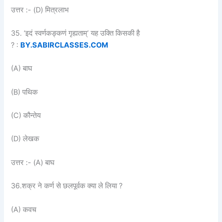
उत्तर :- (D) मित्रलाभ
35. ‘इदं स्वर्णकङ्कणं गृह्यताम्’ यह उक्ति किसकी है
? :
BY.SABIRCLASSES.COM
(A) बाघ
(B) पथिक
(C) कौन्तेय
(D) लेखक
उत्तर :- (A) बाघ
36.शक्र ने कर्ण से छलपूर्वक क्या ले लिया ?
(A) कवच