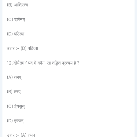
(B) आश्रित्य
(C) दर्शनम्
(D) पठित्वा
उत्तर :- (D) पठित्वा
12.’दीर्घतमः’ पद में कौन-सा तद्धित प्रत्यय है ?
(A) तमप्
(B) तरप्
(C) ईयसुन्
(D) इष्ठान्
उत्तर :- (A) तमप्