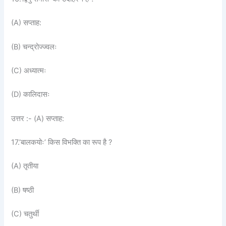
(A) सप्ताह:
(B) चन्द्रोज्ज्वलः
(C) अध्यात्मः
(D) कालिदासः
उत्तर :- (A) सप्ताह:
17.’बालकयोः’ किस विभक्ति का रूप है ?
(A) तृतीया
(B) षष्ठी
(C) चतुर्थी