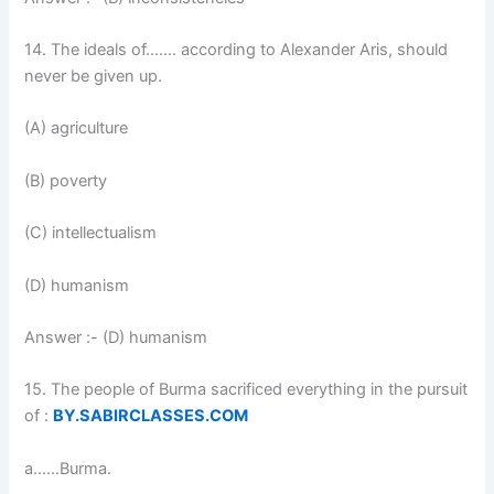
14. The ideals of……. according to Alexander Aris, should
never be given up.
(A) agriculture
(B) poverty
(C) intellectualism
(D) humanism
Answer :- (D) humanism
15. The people of Burma sacrificed everything in the pursuit
of :
BY.SABIRCLASSES.COM
a……Burma.