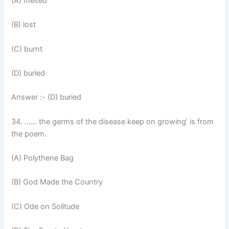
(A) melted
(B) lost
(C) burnt
(D) buried
Answer :- (D) buried
34. …… the germs of the disease keep on growing’ is from
the poem.
(A) Polythene Bag
(B) God Made the Country
(C) Ode on Solitude