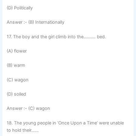
(D) Politically
Answer :- (B) Internationally
17. The boy and the girl climb into the………. bed.
(A) flower
(B) warm
(C) wagon
(D) soiled
Answer :- (C) wagon
18. The young people in ‘Once Upon a Time’ were unable
to hold their……