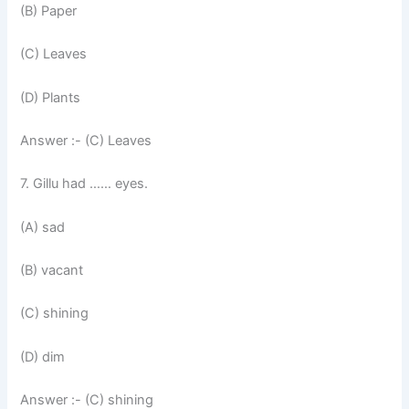
(B) Paper
(C) Leaves
(D) Plants
Answer :- (C) Leaves
7. Gillu had …… eyes.
(A) sad
(B) vacant
(C) shining
(D) dim
Answer :- (C) shining