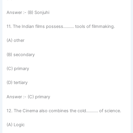
Answer :- (B) Sonjuhi
11. The Indian films possess……… tools of filmmaking.
(A) other
(B) secondary
(C) primary
(D) tertiary
Answer :- (C) primary
12. The Cinema also combines the cold………. of science.
(A) Logic