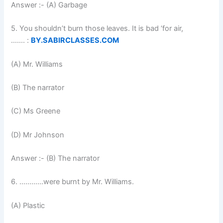
Answer :- (A) Garbage
5. You shouldn’t burn those leaves. It is bad ‘for air,
……. :
BY.SABIRCLASSES.COM
(A) Mr. Williams
(B) The narrator
(C) Ms Greene
(D) Mr Johnson
Answer :- (B) The narrator
6. …………were burnt by Mr. Williams.
(A) Plastic