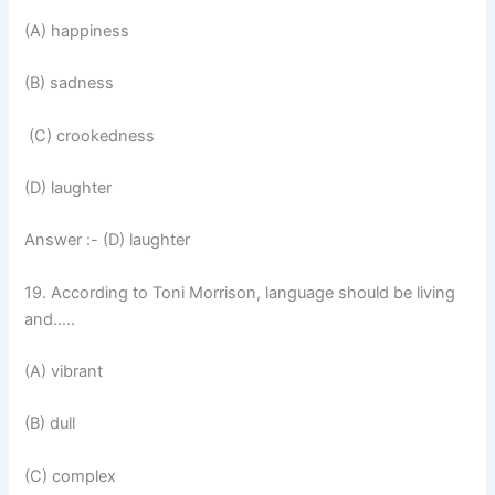
(A) happiness
(B) sadness
(C) crookedness
(D) laughter
Answer :- (D) laughter
19. According to Toni Morrison, language should be living
and…..
(A) vibrant
(B) dull
(C) complex