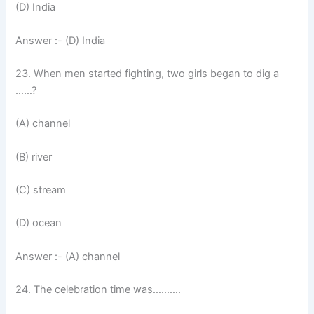
(D) India
Answer :- (D) India
23. When men started fighting, two girls began to dig a
……?
(A) channel
(B) river
(C) stream
(D) ocean
Answer :- (A) channel
24. The celebration time was……….