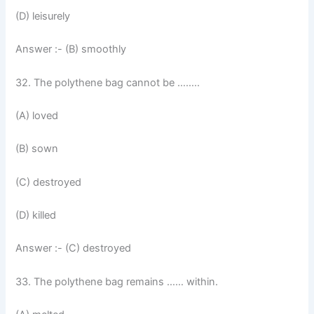
(D) leisurely
Answer :- (B) smoothly
32. The polythene bag cannot be ……..
(A) loved
(B) sown
(C) destroyed
(D) killed
Answer :- (C) destroyed
33. The polythene bag remains …… within.