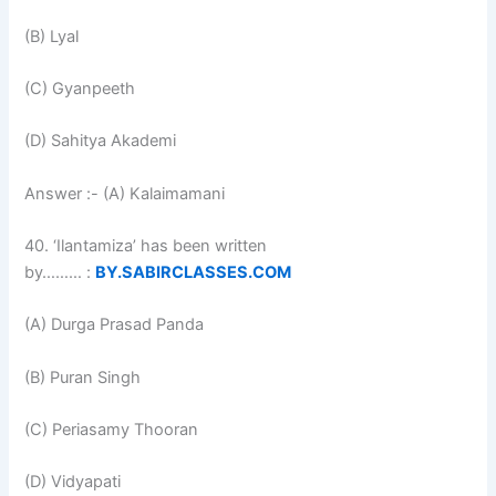
(B) Lyal
(C) Gyanpeeth
(D) Sahitya Akademi
Answer :- (A) Kalaimamani
40. ‘Ilantamiza’ has been written
by……… :
BY.SABIRCLASSES.COM
(A) Durga Prasad Panda
(B) Puran Singh
(C) Periasamy Thooran
(D) Vidyapati