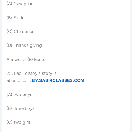
(A) New year
(B) Easter
(C) Christmas
(D) Thanks giving
Answer :- (B) Easter
25. Leo Tolstoy’s story is
about……… :
BY.SABIRCLASSES.COM
(A) two boys
(B) three boys
(C) two girls