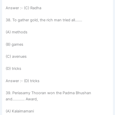
Answer :- (C) Radha
38. To gather gold, the rich man tried all…….
(A) methods
(B) games
(C) avenues
(D) tricks
Answer :- (D) tricks
39. Periasamy Thooran won the Padma Bhushan
and………… Award,
(A) Kalaimamani