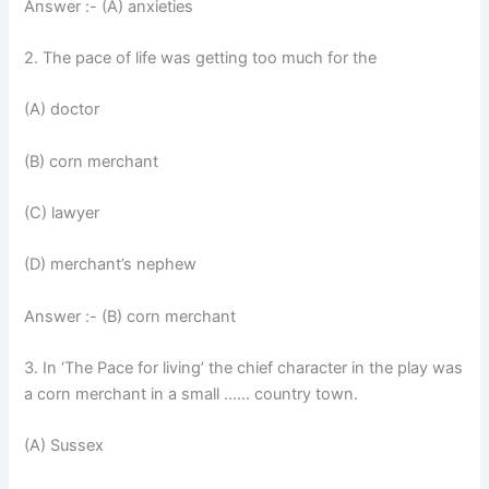
Answer :- (A) anxieties
2. The pace of life was getting too much for the
(A) doctor
(B) corn merchant
(C) lawyer
(D) merchant’s nephew
Answer :- (B) corn merchant
3. In ‘The Pace for living’ the chief character in the play was
a corn merchant in a small …… country town.
(A) Sussex