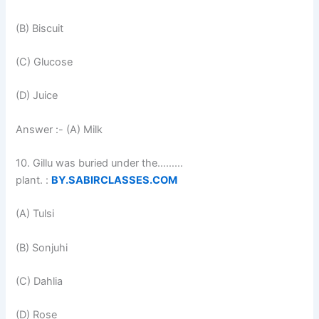
(B) Biscuit
(C) Glucose
(D) Juice
Answer :- (A) Milk
10. Gillu was buried under the………
plant. :
BY.SABIRCLASSES.COM
(A) Tulsi
(B) Sonjuhi
(C) Dahlia
(D) Rose