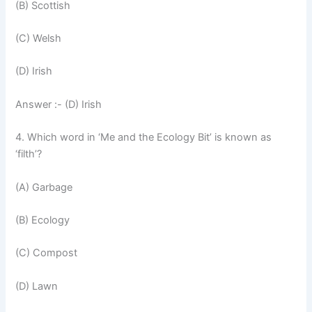
(B) Scottish
(C) Welsh
(D) Irish
Answer :- (D) Irish
4. Which word in ‘Me and the Ecology Bit’ is known as
‘filth’?
(A) Garbage
(B) Ecology
(C) Compost
(D) Lawn