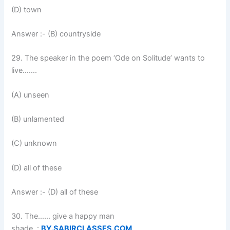
(D) town
Answer :- (B) countryside
29. The speaker in the poem ‘Ode on Solitude’ wants to
live…….
(A) unseen
(B) unlamented
(C) unknown
(D) all of these
Answer :- (D) all of these
30. The…… give a happy man
shade. :
BY.SABIRCLASSES.COM