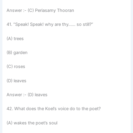
Answer :- (C) Periasamy Thooran
41. “Speak! Speak! why are thy…… so still?”
(A) trees
(B) garden
(C) roses
(D) leaves
Answer :- (D) leaves
42. What does the Koel’s voice do to the poet?
(A) wakes the poet’s soul