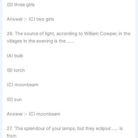
(D) three girls
Answer :- (C) two girls
26. The source of light, according to William Cowper, in the
villages in the evening is the ……
(A) bulb
(B) torch
(C) moonbeam
(D) sun
Answer :- (C) moonbeam
27. ‘The splendour of your lamps; but they eclipse’…… is
from