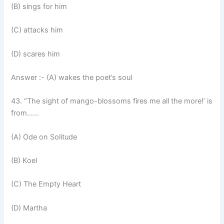
(B) sings for him
(C) attacks him
(D) scares him
Answer :- (A) wakes the poet’s soul
43. “The sight of mango-blossoms fires me all the more!’ is
from……
(A) Ode on Solitude
(B) Koel
(C) The Empty Heart
(D) Martha