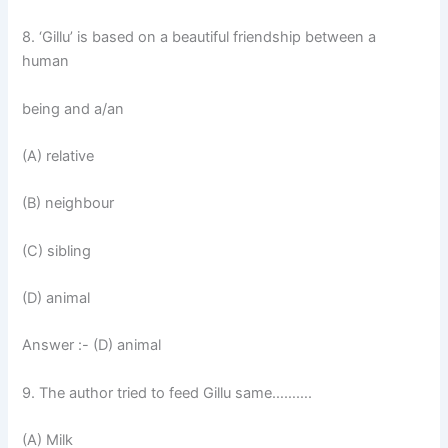
8. ‘Gillu’ is based on a beautiful friendship between a
human
being and a/an
(A) relative
(B) neighbour
(C) sibling
(D) animal
Answer :- (D) animal
9. The author tried to feed Gillu same……….
(A) Milk