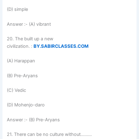
(D) simple
Answer :- (A) vibrant
20. The built up a new
civilization. :
BY.SABIRCLASSES.COM
(A) Harappan
(B) Pre-Aryans
(C) Vedic
(D) Mohenjo-daro
Answer :- (B) Pre-Aryans
21. There can be no culture without………