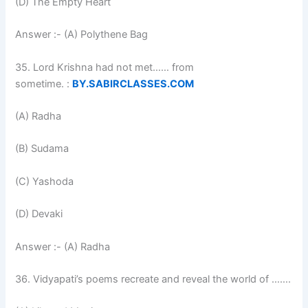
(D) The Empty Heart
Answer :- (A) Polythene Bag
35. Lord Krishna had not met…… from
sometime. :
BY.SABIRCLASSES.COM
(A) Radha
(B) Sudama
(C) Yashoda
(D) Devaki
Answer :- (A) Radha
36. Vidyapati’s poems recreate and reveal the world of …….