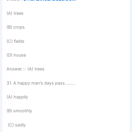
(A) trees
(B) crops
(C) fields
(D) house
Answer :- (A) trees
31. A happy man’s days pass………
(A) happily
(B) smoothly
(C) sadly