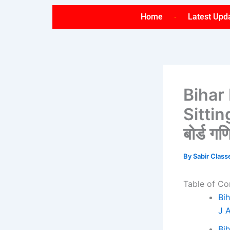
Skip
Home
Latest Upd
to
content
Bihar
Sittin
बोर्ड 
By
Sabir Clas
Table of Co
Bi
J 
Bi