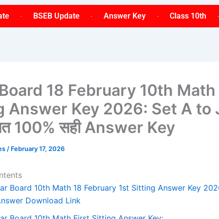
ate
BSEB Update
Answer Key
Class 10th
 Board 18 February 10th Math 
g Answer Key 2026: Set A to J
गणित 100% सही Answer Key
ses
/
February 17, 2026
ntents
har Board 10th Math 18 February 1st Sitting Answer Key 202
Answer Download Link
har Board 10th Math First Sitting Answer Key: