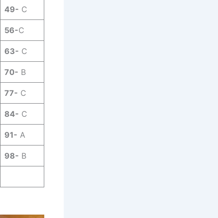
49-
C
56-
C
63-
C
70-
B
77-
C
84-
C
91-
A
98-
B