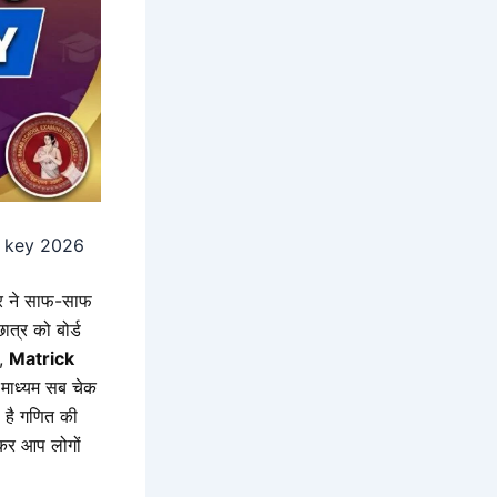
r key 2026
शोर ने साफ-साफ
ात्र को बोर्ड
े,
Matrick
 माध्यम सब चेक
ा है
गणित
की
कर आप लोगों