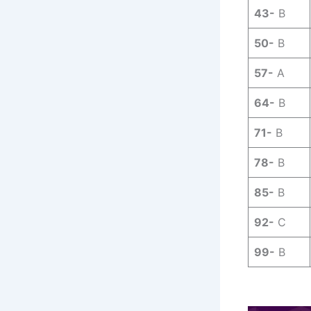
43-
B
50-
B
57-
A
64-
B
71-
B
78-
B
85-
B
92-
C
99-
B