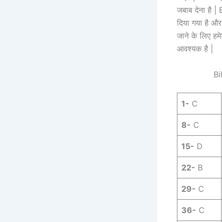
जबाब देना है
दिया गया है और
जाने के लिए ह
आवश्यक है |
Bi
1-
C
8-
C
15-
D
22-
B
29-
C
36-
C