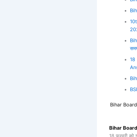
Bi
10
20
Bih
सम
18
Ans
Bi
BS
Bihar Board
Bihar Boar
18 फरवरी को गणि