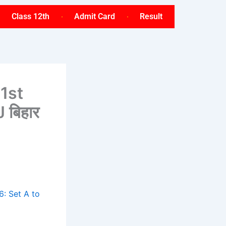
Class 12th
Admit Card
Result
1st
 बिहार
6: Set A to