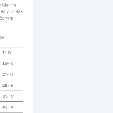
 लिंक नीचे
पडेट से अपडेटेड
टेड रहना
026
7-
D
14-
B
21-
C
28-
B
35-
C
42-
A