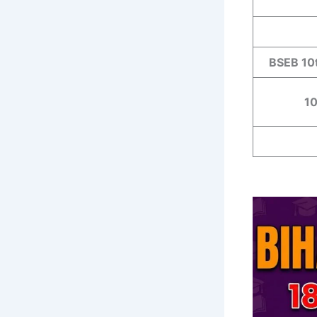
BSEB 10
10