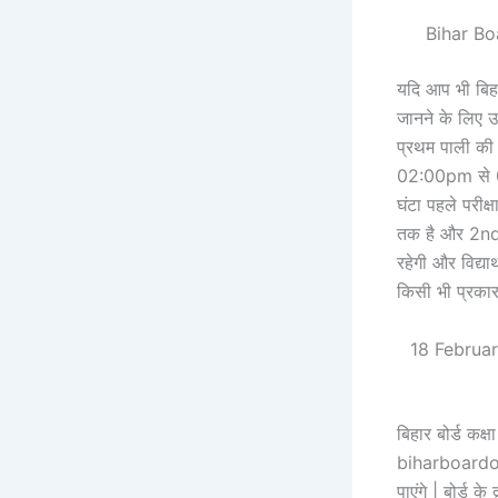
Bihar Boa
यदि आप भी बिहा
जानने के लिए उत्
प्रथम पाली की 
02:00pm से 05:1
घंटा पहले परीक्
तक है और 2nd प
रहेगी और विद्या
किसी भी प्रकार
18 Februar
बिहार बोर्ड क
biharboardon
पाएंगे | बोर्ड के