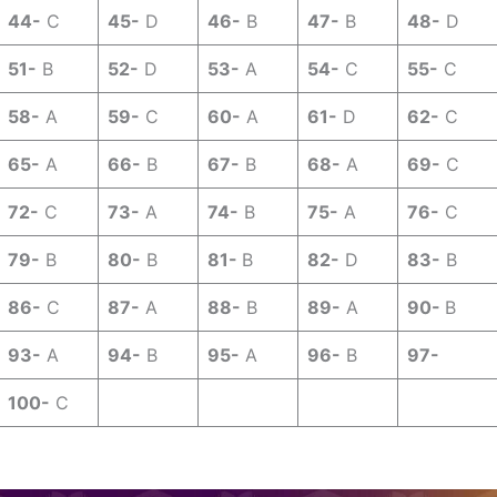
44-
C
45-
D
46-
B
47-
B
48-
D
51-
B
52-
D
53-
A
54-
C
55-
C
58-
A
59-
C
60-
A
61-
D
62-
C
65-
A
66-
B
67-
B
68-
A
69-
C
72-
C
73-
A
74-
B
75-
A
76-
C
79-
B
80-
B
81-
B
82-
D
83-
B
86-
C
87-
A
88-
B
89-
A
90-
B
93-
A
94-
B
95-
A
96-
B
97-
100-
C