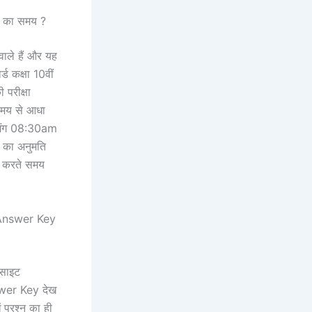
े का समय ?
वाले हैं और यह
्ड कक्षा 10वीं
परीक्षा
 समय से आधा
ाइमिंग 08:30am
े का अनुमति
ेश करते समय
 Answer Key
बसाइट
swer Key देख
ें प्रश्न का ही