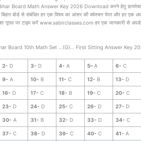
 | Bihar Board Math Answer Key 2026 Download करने हेतु डायरेक्ट
 बिहार बोर्ड से संबंधित हर एक विषय का आंसर की क्वेश्चन पेपर और हर एक अ
मेशा गूगल पर टाइप करें www.sabirclasses.com हर एक जानकारी से अपडे
har Board 10th Math Set …(G)… First Sitting Answer Key 2
2-
D
3-
D
4-
A
5
–
A
6-
C
9-
A
10-
B
11-
C
12-
B
13-
D
16-
D
17-
C
18-
B
19-
C
20-
C
23-
D
24-
D
25-
C
26-
D
27-
D
30-
A
31-
B
32-
D
33-
D
34-
C
37-
C
38-
D
39-
C
40-
C
41-
A