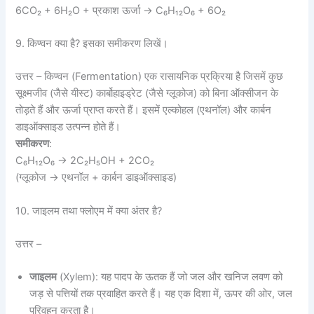
6CO₂ + 6H₂O + प्रकाश ऊर्जा → C₆H₁₂O₆ + 6O₂
9. किण्वन क्या है? इसका समीकरण लिखें।
उत्तर – किण्वन (Fermentation) एक रासायनिक प्रक्रिया है जिसमें कुछ
सूक्ष्मजीव (जैसे यीस्ट) कार्बोहाइड्रेट (जैसे ग्लूकोज) को बिना ऑक्सीजन के
तोड़ते हैं और ऊर्जा प्राप्त करते हैं। इसमें एल्कोहल (एथनॉल) और कार्बन
डाइऑक्साइड उत्पन्न होते हैं।
समीकरण
:
C₆H₁₂O₆ → 2C₂H₅OH + 2CO₂
(ग्लूकोज → एथनॉल + कार्बन डाइऑक्साइड)
10. जाइलम तथा फ्लोएम में क्या अंतर है?
उत्तर –
जाइलम
(Xylem): यह पादप के ऊतक हैं जो जल और खनिज लवण को
जड़ से पत्तियों तक प्रवाहित करते हैं। यह एक दिशा में, ऊपर की ओर, जल
परिवहन करता है।