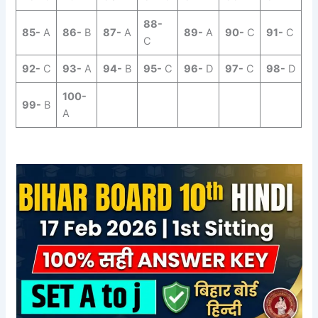
88-
85-
A
86-
B
87-
A
89-
A
90-
C
91-
C
C
92-
C
93-
A
94-
B
95-
C
96-
D
97-
C
98-
D
100-
99-
B
A