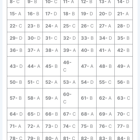
8-
C
9-
B
10-
C
11-
A
12-
B
13-
A
14-
D
15-
A
16-
B
17-
D
18-
B
19-
D
20-
D
21-
A
22-
C
23-
B
24-
A
25-
C
26-
C
27-
A
28-
D
29-
D
30-
D
31-
C
32-
D
33-
B
34-
D
35-
B
36-
B
37-
A
38-
A
39-
A
40-
B
41-
A
42-
B
46-
43-
D
44-
A
45-
B
47-
A
48-
B
49-
A
C
50-
B
51-
C
52-
A
53-
A
54-
D
55-
C
56-
B
60-
57-
B
58-
A
59-
A
61-
B
62-
A
63-
C
C
64-
D
65-
D
66-
B
67-
C
68-
A
69-
A
70-
C
71-
A
72-
A
73-
D
74-
C
75-
B
76-
C
77-
B
78-
C
79-
B
80-
A
81-
C
82-
B
83-
B
84-
B