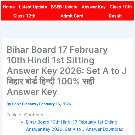
Skip
Home
Latest Update
BSEB Update
Answer Key
Class 10th
to
Class 12th
Admit Card
Result
content
Bihar Board 17 February
10th Hindi 1st Sitting
Answer Key 2026: Set A to J
बिहार बोर्ड हिन्दी 100% सही
Answer Key
By
Sabir Classes
/
February 16, 2026
Table of Contents
Bihar Board 10th Hindi 17 February 1st Sitting
Answer Key 2026: Set A to J Answer Download