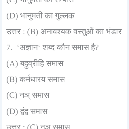
(D)
भानुमती का गुल्लक
उत्तर :
(B)
अनावश्यक वस्तुओं का भंडार
7. ‘
अज्ञान
‘
शब्द कौन समास है
?
(A)
बहुव्रीहि समास
(B)
कर्मधारय समास
(C)
नञ् समास
(D)
द्वंद्व समास
उत्तर :
(C)
नञ् समास