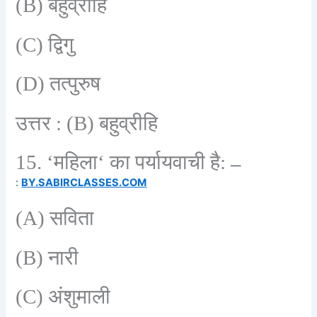
(B)
बहुव्रीहि
(C)
द्विगु
(D)
तत्पुरुष
उत्तर :
(B)
बहुव्रीहि
15. ‘
महिला
‘
का पर्यायवाची है:
—
:
BY.SABIRCLASSES.COM
(A)
सविता
(B)
नारी
(C)
अंशुमाली