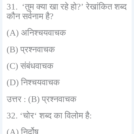
31. ‘
तुम क्या खा रहे हो
?’
रेखांकित शब्द
कौन सर्वनाम है
?
(A)
अनिश्चयवाचक
(B)
प्रश्नवाचक
(C)
संबंधवाचक
(D)
निश्चयवाचक
उत्तर :
(B)
प्रश्नवाचक
32. ‘
चोर
‘
शब्द का विलोम है:
(A)
निर्दोष