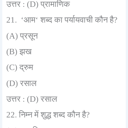
उत्तर :
(D)
प्रामाणिक
21. ‘
आम
‘
शब्द का पर्यायवाची कौन है
?
(A)
प्रसून
(B)
झख
(C)
द्रुम
(D)
रसाल
उत्तर :
(D)
रसाल
22.
निम्न में शुद्ध शब्द कौन है
?