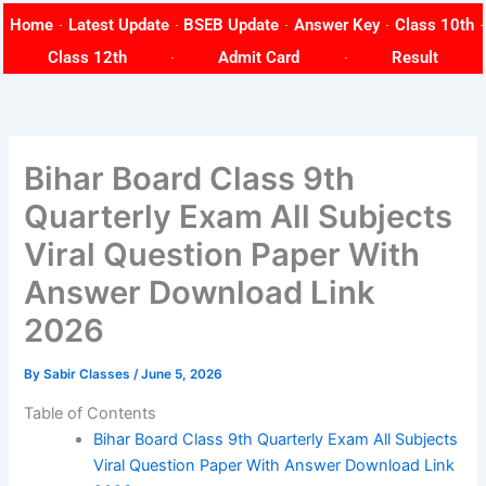
Skip
Home
Latest Update
BSEB Update
Answer Key
Class 10th
to
Class 12th
Admit Card
Result
content
Bihar Board Class 9th
Quarterly Exam All Subjects
Viral Question Paper With
Answer Download Link
2026
By
Sabir Classes
/
June 5, 2026
Table of Contents
Bihar Board Class 9th Quarterly Exam All Subjects
Viral Question Paper With Answer Download Link