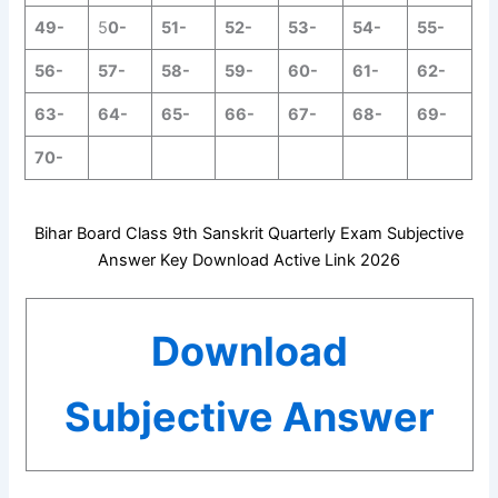
49-
5
0-
51-
52-
53-
54-
55-
56-
57-
58-
59-
60-
61-
62-
63-
64-
65-
66-
67-
68-
69-
70-
Bihar Board Class 9th Sanskrit Quarterly Exam Subjective
Answer Key Download Active Link 2026
Download
Subjective Answer