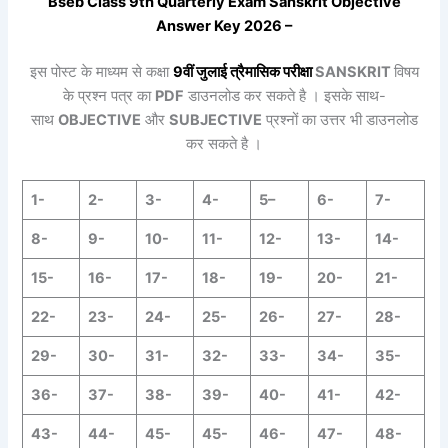
Bseb Class 9th
Quarterly
Exam Sanskrit Objective
Answer Key 2026 –
इस पोस्ट के माध्यम से कक्षा
9वीं
जुलाई
त्रैमासिक
परीक्षा
SANSKRIT
विषय
के प्रश्न पत्र का
PDF
डाउनलोड कर सकते है । इसके साथ-
साथ
OBJECTIVE
और
SUBJECTIVE
प्रश्नों का उत्तर भी डाउनलोड
कर सकते है ।
1-
2-
3-
4-
5
–
6-
7-
8-
9-
10-
11-
12-
13-
14-
15-
16-
17-
18-
19-
20-
21-
22-
23-
24-
25-
26-
27-
28-
29-
30-
31-
32-
33-
34-
35-
36-
37-
38-
39-
40-
41-
42-
43-
44-
45-
45-
46-
47-
48-