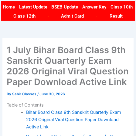
Skip
Home
Latest Update
BSEB Update
Answer Key
Class 10th
to
Class 12th
Admit Card
Result
content
1 July Bihar Board Class 9th
Sanskrit Quarterly Exam
2026 Original Viral Question
Paper Download Active Link
By
Sabir Classes
/
June 30, 2026
Table of Contents
Bihar Board Class 9th Sanskrit Quarterly Exam
2026 Original Viral Question Paper Download
Active Link