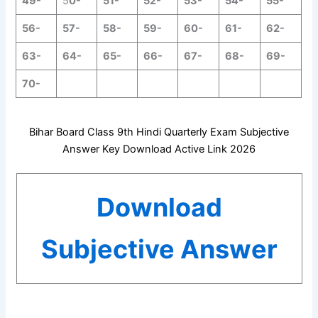
49-
5
0-
51-
52-
53-
54-
55-
56-
57-
58-
59-
60-
61-
62-
63-
64-
65-
66-
67-
68-
69-
70-
Bihar Board Class 9th Hindi Quarterly Exam Subjective
Answer Key Download Active Link 2026
Download
Subjective Answer