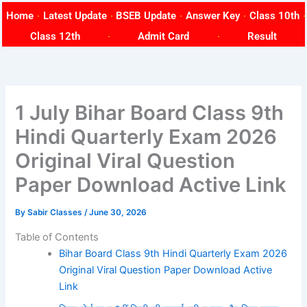
Skip
Home
Latest Update
BSEB Update
Answer Key
Class 10th
to
Class 12th
Admit Card
Result
content
1 July Bihar Board Class 9th
Hindi Quarterly Exam 2026
Original Viral Question
Paper Download Active Link
By
Sabir Classes
/
June 30, 2026
Table of Contents
Bihar Board Class 9th Hindi Quarterly Exam 2026
Original Viral Question Paper Download Active
Link