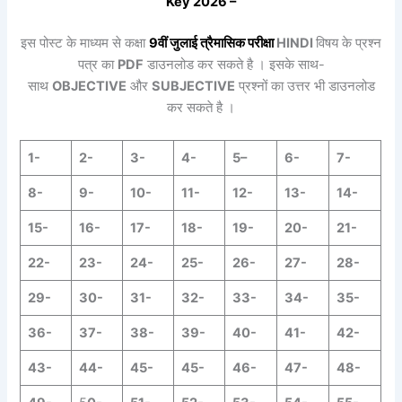
Key 2026 –
इस पोस्ट के माध्यम से कक्षा
9वीं
जुलाई
त्रैमासिक
परीक्षा
HINDI
विषय के प्रश्न
पत्र का
PDF
डाउनलोड कर सकते है । इसके साथ-
साथ
OBJECTIVE
और
SUBJECTIVE
प्रश्नों का उत्तर भी डाउनलोड
कर सकते है ।
1-
2-
3-
4-
5
–
6-
7-
8-
9-
10-
11-
12-
13-
14-
15-
16-
17-
18-
19-
20-
21-
22-
23-
24-
25-
26-
27-
28-
29-
30-
31-
32-
33-
34-
35-
36-
37-
38-
39-
40-
41-
42-
43-
44-
45-
45-
46-
47-
48-