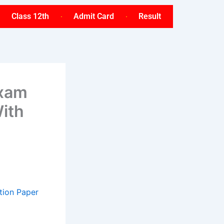
Class 12th
Admit Card
Result
Exam
With
tion Paper