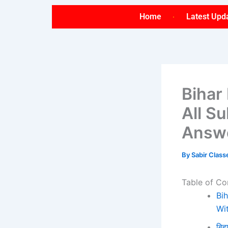
Skip
Home
Latest Upd
to
content
Bihar
All S
Answe
By
Sabir Clas
Table of Co
Bi
Wi
बिह