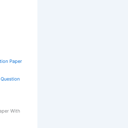
6
tion Paper
 Question
aper With