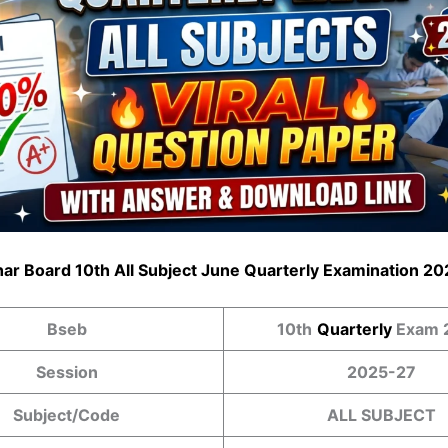
har Board 10th All Subject June Quarterly Examination 2
Bseb
10th
Quarterly
Exam 
Session
2025-27
Subject/Code
ALL SUBJECT