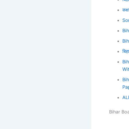
कक्ष
So
Bi
Bi
बिहा
Bi
Wi
Bi
Pa
AL
Bihar Bo