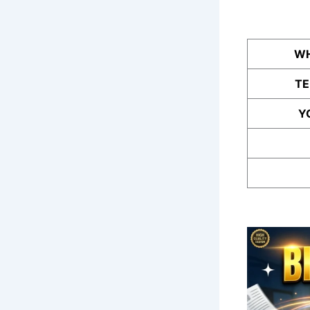
WH
T
Y