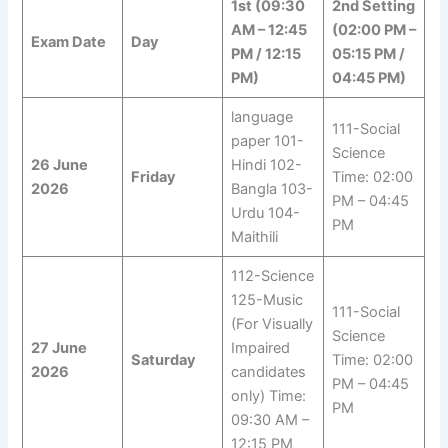
1st (09:30
2nd Setting
AM – 12:45
(02:00 PM –
Exam Date
Day
PM / 12:15
05:15 PM /
PM)
04:45 PM)
language
111-Social
paper 101-
Science
26 June
Hindi 102-
Friday
Time: 02:00
2026
Bangla 103-
PM – 04:45
Urdu 104-
PM
Maithili
112-Science
125-Music
111-Social
(For Visually
Science
27 June
Impaired
Saturday
Time: 02:00
2026
candidates
PM – 04:45
only) Time:
PM
09:30 AM –
12:15 PM