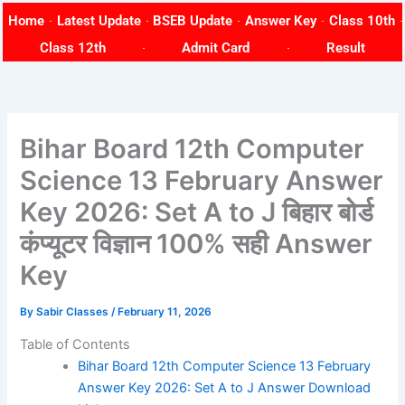
Skip
Home
Latest Update
BSEB Update
Answer Key
Class 10th
to
Class 12th
Admit Card
Result
content
Bihar Board 12th Computer
Science 13 February Answer
Key 2026: Set A to J बिहार बोर्ड
कंप्यूटर विज्ञान 100% सही Answer
Key
By
Sabir Classes
/
February 11, 2026
Table of Contents
Bihar Board 12th Computer Science 13 February
Answer Key 2026: Set A to J Answer Download