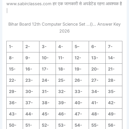
www.sabirclasses.com हर एक जानकारी से अपडेटेड रहना आवश्यक है
|
Bihar Board 12th Computer Science Set …()… Answer Key
2026
1-
2-
3-
4-
5
–
6-
7-
8-
9-
10-
11-
12-
13-
14-
15-
16-
17-
18-
19-
20-
21-
22-
23-
24-
25-
26-
27-
28-
29-
30-
31-
32-
33-
34-
35-
36-
37-
38-
39-
40-
41-
42-
43-
44-
45-
46-
47-
48-
49-
50-
51-
52-
53-
54-
55-
56-