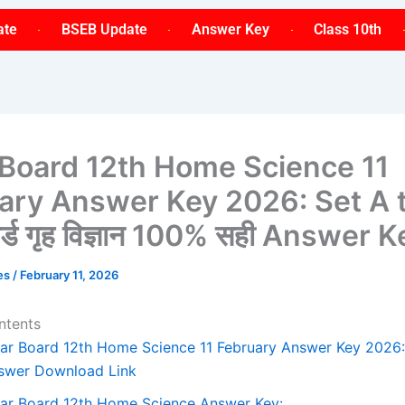
ate
BSEB Update
Answer Key
Class 10th
 Board 12th Home Science 11
ary Answer Key 2026: Set A t
बोर्ड गृह विज्ञान 100% सही Answer 
ses
/
February 11, 2026
ntents
har Board 12th Home Science 11 February Answer Key 2026:
swer Download Link
har Board 12th Home Science Answer Key: