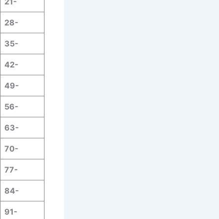
21-
28-
35-
42-
49-
56-
63-
70-
77-
84-
91-