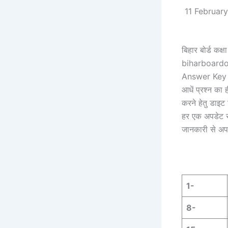
11 Februar
बिहार बोर्ड क
biharboardon
Answer Key देख प
आधें प्रश्न 
करने हेतु डाइट
हर एक अपडेट स
जानकारी से अप
1-
8-