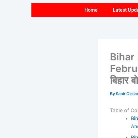
Skip
Home
Latest Upd
to
content
Bihar
Febru
बिहार 
By
Sabir Clas
Table of Co
Bi
An
Bi