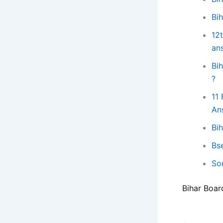
Bi
12
an
Bih
?
11
Ans
Bi
Bs
So
Bihar Boar