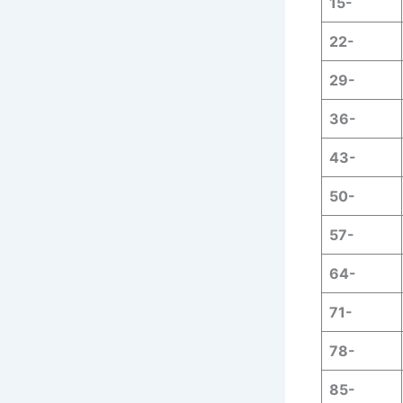
15-
22-
29-
36-
43-
50-
57-
64-
71-
78-
85-