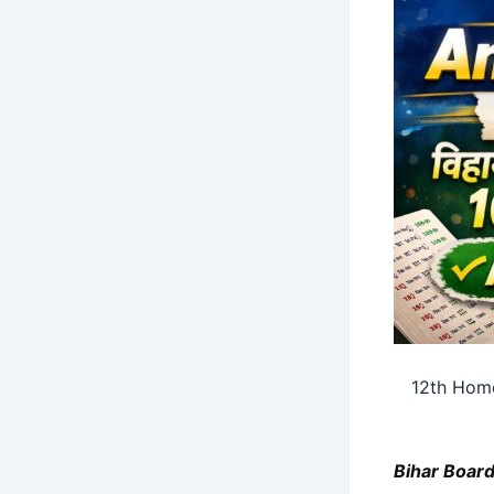
12th Home
Bihar Boar