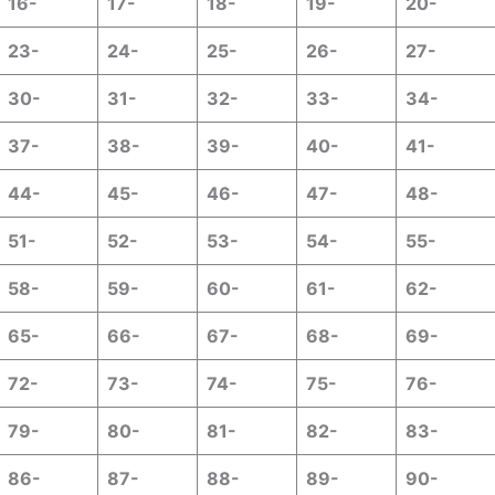
16-
17-
18-
19-
20-
23-
24-
25-
26-
27-
30-
31-
32-
33-
34-
37-
38-
39-
40-
41-
44-
45-
46-
47-
48-
51-
52-
53-
54-
55-
58-
59-
60-
61-
62-
65-
66-
67-
68-
69-
72-
73-
74-
75-
76-
79-
80-
81-
82-
83-
86-
87-
88-
89-
90-