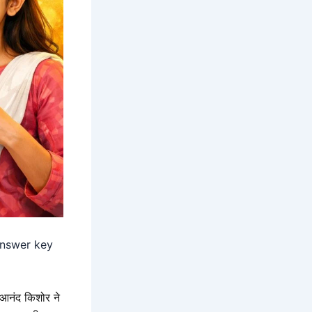
nswer key
ष आनंद किशोर ने