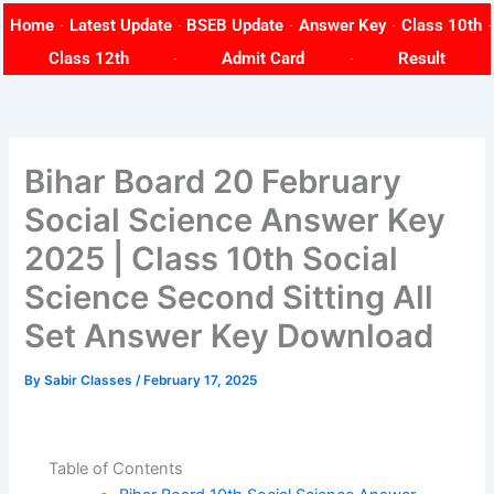
Skip
Home
Latest Update
BSEB Update
Answer Key
Class 10th
to
Class 12th
Admit Card
Result
content
Bihar Board 20 February
Social Science Answer Key
2025 | Class 10th Social
Science Second Sitting All
Set Answer Key Download
By
Sabir Classes
/
February 17, 2025
Table of Contents