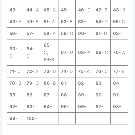
43-
44-
A
45-
C
45-
46-
D
47-
B
48-
B
49-
A
5
0-
B
51-
A
52-
B
53-
54-
D
55-
C
56-
57-
58-
A
59-
C
60-
61-
D
62-
65-
63-
64-
C,
67-
D
68-
A
69-
C
70-
A
C
C
66-B
71-
C
72-
A
73-
D
74-
D
75-
A
76-
C
77-
B
78-
B
79-
C
80-
B
81-
82-
83-
84-
85-
86-
87-
88-
89-
90-
91-
92-
93-
94-
95-
96
–
97-
98-
99-
100-