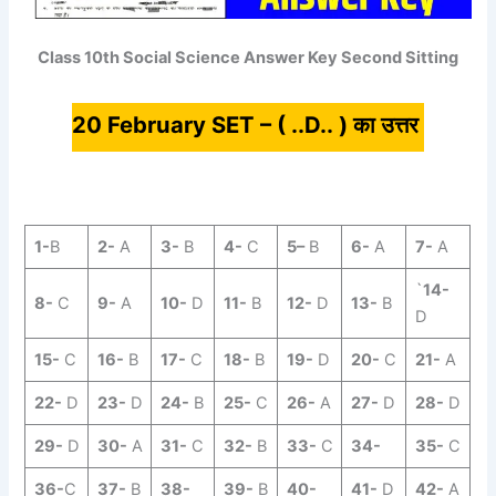
Class 10th Social Science Answer Key Second Sitting
20 February SET – ( ..D.. ) का उत्तर
1-
B
2-
A
3-
B
4-
C
5
–
B
6-
A
7-
A
`
14-
8-
C
9-
A
10-
D
11-
B
12-
D
13-
B
D
15-
C
16-
B
17-
C
18-
B
19-
D
20-
C
21-
A
22-
D
23-
D
24-
B
25-
C
26-
A
27-
D
28-
D
29-
D
30-
A
31-
C
32-
B
33-
C
34-
35-
C
36-
C
37-
B
38-
39-
B
40-
41-
D
42-
A