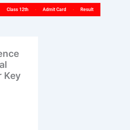
Class 12th
Admit Card
Result
ience
al
r Key