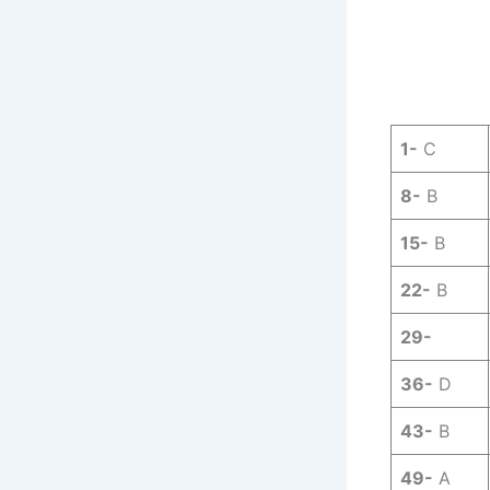
1-
C
8-
B
15-
B
22-
B
29-
36-
D
43-
B
49-
A