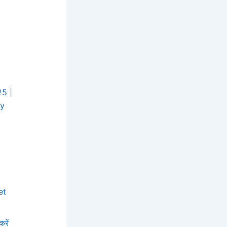
25 |
ey
et
करें