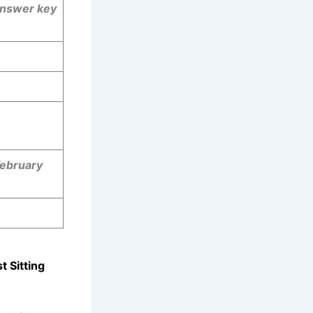
nswer key
February
t Sitting