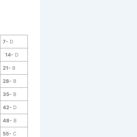
7-
D
`
14-
D
21-
B
28-
B
35-
B
42-
D
48-
B
55-
C