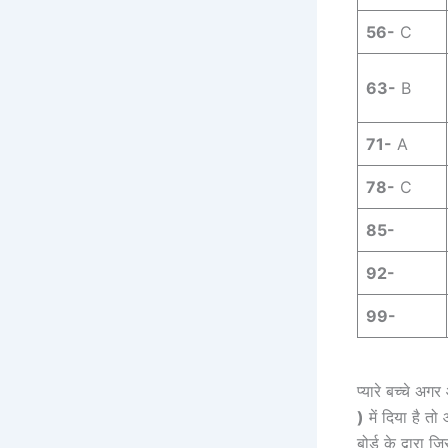
56-
C
63-
B
71-
A
78-
C
85-
92-
99-
प्यारे बच्चे अ
)
में दिया है त
बोर्ड के द्वारा