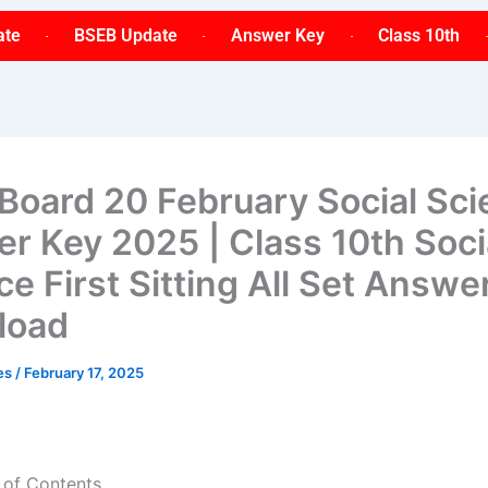
ate
BSEB Update
Answer Key
Class 10th
 Board 20 February Social Sc
r Key 2025 | Class 10th Soci
ce First Sitting All Set Answe
load
ses
/
February 17, 2025
 of Contents