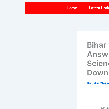
Skip
Home
Latest Upd
to
content
Bihar
Answe
Scien
Down
By
Sabir Clas
Table