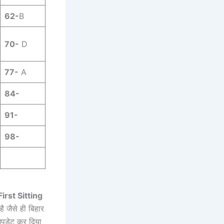
62-
B
70-
D
77-
A
84-
91-
98-
First Sitting
ै जैसे ही बिहार
 अपडेट कर दिया