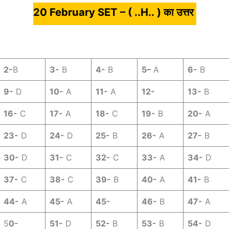
20 February SET – ( ..H.. ) का उत्तर
2-
B
3-
B
4-
B
5
–
A
6-
B
9-
D
10-
A
11-
A
12-
13-
B
16-
C
17-
A
18-
C
19-
B
20-
A
23-
D
24-
D
25-
B
26-
A
27-
B
30-
D
31-
C
32-
C
33-
A
34-
D
37-
C
38-
C
39-
B
40-
A
41-
B
44-
A
45-
A
45-
46-
B
47-
A
5
0-
51-
D
52-
B
53-
B
54-
D