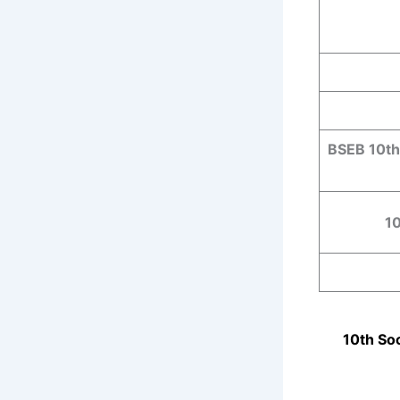
BSEB 10t
1
10th
Soc