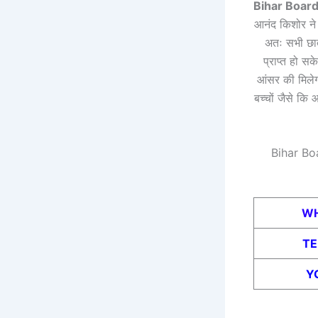
Bihar Boar
आनंद किशोर ने 
अतः सभी छात्
प्राप्त हो सक
आंसर की मिलेगा
बच्चों जैसे क
Bihar Bo
WH
T
Y