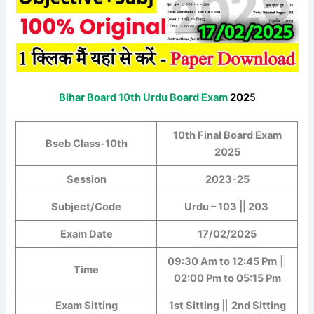
Bihar Board 10th Urdu Board Exam
202
5
10th Final Board Exam
Bseb Class-10th
2025
Session
2023-25
Subject/Code
Urdu – 103 || 203
Exam Date
17/02/2025
09:30 Am to 12:45 Pm
||
Time
02:00 Pm
to
05:15 Pm
Exam Sitting
1st Sitting
||
2nd Sitting