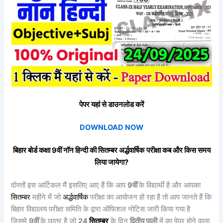
पेपर यहां से डाउनलोड करें
DOWNLOAD NOW
बिहार बोर्ड कक्षा 9वीं
नॉन
हिन्दी
की
सितम्बर
अर्द्धवार्षिक
परीक्षा कब और किस समय
लिया जायेगा?
दोस्तों इस आर्टिकल मैं इसलिए आए हैं कि आप
9वीं
के विद्यार्थी है और आपका
सितम्बर
महीने में जो
अर्द्धवार्षिक
परीक्षा का आयोजन हो रहा है तो आप जानते हैं कि
बिहार विद्यालय परीक्षा समिति के द्वारा ऑफिशल नोटिस जारी किया गया है
जिसमे
9वीं
के छात्र है जो
24
सितम्बर
के दिन
द्वितीय
पाली
में का पेपर होने वाला