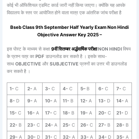
कोई भी ऑफिशियल एडमिट कार्ड जारी नहीं किया जाएगा। क्योंकि यह आपके
विद्यालय के स्तर पर आयोजित होने वाला मात्र एक आंतरिक जांच परीक्षा है
Bseb Class 9th
September
Half Yearly
Exam
Non Hindi
Objective Answer Key 2025 –
इस पोस्ट के माध्यम से कक्षा
9वीं
सितम्बर
अर्द्धवार्षिक
परीक्षा
NON HINDI
विषय
के प्रश्न पत्र का
PDF
डाउनलोड कर सकते है । इसके साथ-
साथ
OBJECTIVE
और
SUBJECTIVE
प्रश्नों का उत्तर भी डाउनलोड
कर सकते है ।
1-
C
2-
A
3-
C
4-
C
5
–
B
6-
C
7-
C
8-
D
9-
A
10-
A
11-
B
12-
A
13-
D
14-
A
15-
C
16-
A
17-
C
18-
B
19-
A
20-
C
21-
D
22-
B
23-
C
24-
A
25-
C
26-
C
27-
B
28-
B
29-
A
30-
D
31-
C
32-
A
33-
A
34-
D
35-
A