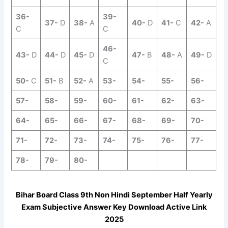
36-
39-
37-
D
38-
A
40-
D
41-
C
42-
A
C
C
46-
43-
D
44-
D
45-
D
47-
B
48-
A
49-
D
C
50-
C
51-
B
52-
A
53-
54-
55-
56-
57-
58-
59-
60-
61-
62-
63-
64-
65-
66-
67-
68-
69-
70-
71-
72-
73-
74-
75-
76-
77-
78-
79-
80-
Bihar Board Class 9th
Non Hindi
September
Half Yearly
Exam Subjective Answer Key Download Active Link
2025