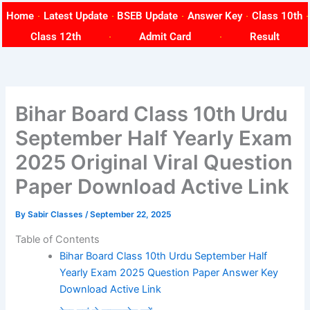
Skip
Home
Latest Update
BSEB Update
Answer Key
Class 10th
to
Class 12th
Admit Card
Result
content
Bihar Board Class 10th Urdu
September Half Yearly Exam
2025 Original Viral Question
Paper Download Active Link
By
Sabir Classes
/
September 22, 2025
Table of Contents
Bihar Board Class 10th Urdu September Half
Yearly Exam 2025 Question Paper Answer Key
Download Active Link