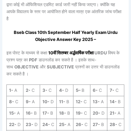
द्वारा कोई भी ऑफिशियल एडमिट कार्ड जारी नहीं किया जाएगा। क्योंकि यह
आपके विद्यालय के स्तर पर आयोजित होने वाला मात्र एक आंतरिक जांच परीक्षा
है
Bseb Class 10th
September
Half Yearly
Exam
Urdu
Objective Answer Key 2025 –
इस पोस्ट के माध्यम से कक्षा
10वीं
सितम्बर
अर्द्धवार्षिक
परीक्षा
URDU
विषय के
प्रश्न पत्र का
PDF
डाउनलोड कर सकते है । इसके साथ-
साथ
OBJECTIVE
और
SUBJECTIVE
प्रश्नों का उत्तर भी डाउनलोड
कर सकते है ।
1-
A
2-
C
3-
C
4-
D
5
–
B
6-
C
7-
C
8-
C
9-
A
10-
D
11-
B
12-
C
13-
A
14-
B
15-
A
16-
B
17-
B
18-
B
19-
C
20-
D
21-
A
22-
D
23-
D
24-
C
25-
A
26-
C
27-
B
28-
C