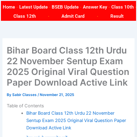
Skip
Home
Latest Update
BSEB Update
Answer Key
Class 10th
to
Class 12th
Admit Card
Result
content
Bihar Board Class 12th Urdu
22 November Sentup Exam
2025 Original Viral Question
Paper Download Active Link
By
Sabir Classes
/
November 21, 2025
Table of Contents
Bihar Board Class 12th Urdu 22 November
Sentup Exam 2025 Original Viral Question Paper
Download Active Link