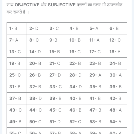
साथ
OBJECTIVE
और
SUBJECTIVE
प्रश्नों का उत्तर भी डाउनलोड
कर सकते है ।
1-
B
2-
D
3-
C
4-
B
5
–
A
6-
B
7-
A
8-
C
9-
B
10-
B
11-
A
12-
C
13-
C
14-
D
15-
B
16-
C
17-
C
18-
A
19-
B
20-
B
21-
C
22-
B
23-
B
24-
B
25-
C
26-
B
27-
D
28-
D
29-
A
30-
A
31-
B
32-
B
33-
C
34-
D
35-
B
36-
B
37-
B
38-
D
39-
B
40-
B
41-
B
42-
B
43-
C
44-
C
45-
C
46-
B
47-
B
48-
A
49-
B
50-
C
51-
D
52-
C
53-
B
54-
A
55-
C
56-
A
57-
B
58-
A
59-
A
60-
A