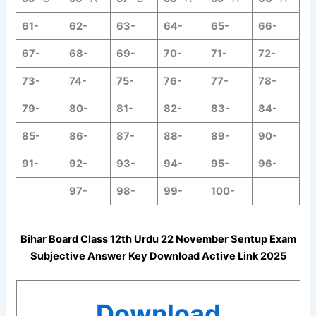
61-
62-
63-
64-
65-
66-
67-
68-
69-
70-
71-
72-
73-
74-
75-
76-
77-
78-
79-
80-
81-
82-
83-
84-
85-
86-
87-
88-
89-
90-
91-
92-
93-
94-
95-
96-
97-
98-
99-
100-
Bihar Board Class 12th Urdu
22 November
Sentup
Exam
Subjective Answer Key Download Active Link 2025
Download