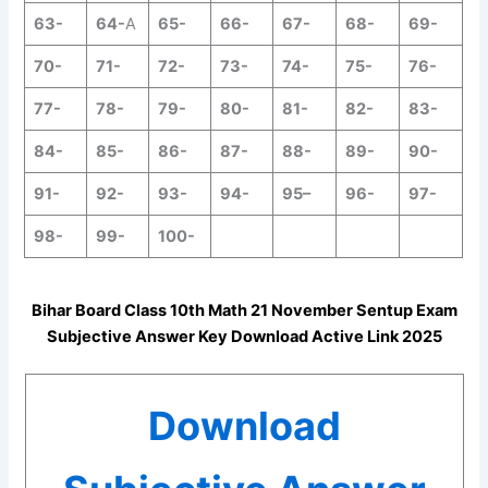
63-
64-
A
65-
66-
67-
68-
69-
70-
71-
72-
73-
74-
75-
76-
77-
78-
79-
80-
81-
82-
83-
84-
85-
86-
87-
88-
89-
90-
91-
92-
93-
94-
95
–
96-
97-
98-
99-
100-
Bihar Board Class 10th
Math
21 November
Sentup
Exam
Subjective Answer Key Download Active Link 2025
Download