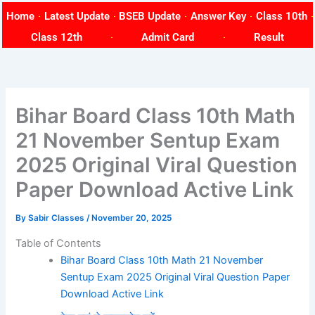
Skip
Home
Latest Update
BSEB Update
Answer Key
Class 10th
to
Class 12th
Admit Card
Result
content
Bihar Board Class 10th Math
21 November Sentup Exam
2025 Original Viral Question
Paper Download Active Link
By
Sabir Classes
/
November 20, 2025
Table of Contents
Bihar Board Class 10th Math 21 November
Sentup Exam 2025 Original Viral Question Paper
Download Active Link