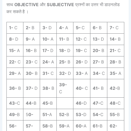
साथ
OBJECTIVE
और
SUBJECTIVE
प्रश्नों का उत्तर भी डाउनलोड
कर सकते है ।
1-
C
2-
B
3-
D
4-
A
5
–
C
6-
B
7-
C
8-
D
9-
A
10-
A
11-
B
12-
C
13-
D
14-
B
15-
A
16-
B
17-
D
18-
D
19-
C
20-
B
21-
C
22-
C
23-
C
24-
A
25-
B
26-
D
27-
B
28-
B
29-
A
30-
B
31-
C
32-
D
33-
A
34-
C
35-
A
39-
36-
B
37-
D
38-
B
40-
C
41-
B
42-
B
C
43-
C
44-
B
45-
B
46-
D
47-
C
48-
C
49-
B
5
0-
51-
A
52-
B
53-
D
54-
C
55-
B
56-
57-
58-
B
59-
A
60-
A
61-
B
62-