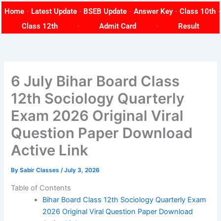
Skip
Home
Latest Update
BSEB Update
Answer Key
Class 10th
to
Class 12th
Admit Card
Result
content
6 July Bihar Board Class
12th Sociology Quarterly
Exam 2026 Original Viral
Question Paper Download
Active Link
By
Sabir Classes
/
July 3, 2026
Table of Contents
Bihar Board Class 12th Sociology Quarterly Exam
2026 Original Viral Question Paper Download