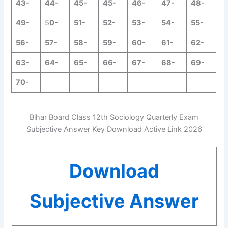
43-
44-
45-
45-
46-
47-
48-
49-
5
0-
51-
52-
53-
54-
55-
56-
57-
58-
59-
60-
61-
62-
63-
64-
65-
66-
67-
68-
69-
70-
Bihar Board Class 12th Sociology Quarterly Exam
Subjective Answer Key Download Active Link 2026
Download
Subjective Answer