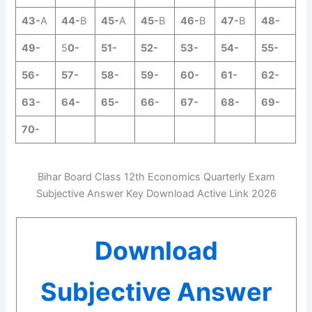
43-
A
44-
B
45-
A
45-
B
46-
B
47-
B
48-
49-
5
0-
51-
52-
53-
54-
55-
56-
57-
58-
59-
60-
61-
62-
63-
64-
65-
66-
67-
68-
69-
70-
Bihar Board Class 12th Economics Quarterly Exam
Subjective Answer Key Download Active Link 2026
Download
Subjective Answer