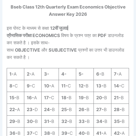
Bseb Class 12th Quarterly Exam Economics Objective
Answer Key 2026
इस पोस्ट के माध्यम से कक्षा
12वीं जुलाई
त्रैमासिक परीक्षा ECONOMICS
विषय के प्रश्न पत्र का
PDF
डाउनलोड
कर सकते है । इसके साथ-
साथ
OBJECTIVE
और
SUBJECTIVE
प्रश्नों का उत्तर भी डाउनलोड
कर सकते है ।
1-
A
2-
A
3-
4-
5-
6-
B
7-
A
8-
C
9-
C
10-
A
11-
C
12-
B
13-
B
14-
C
15-
B
16-
A
17-
C
18-
B
19-
B
20-
B
21-
B
22-
A
23-
D
24-
B
25-
B
26-
B
27-
B
28-
B
29-
B
30-
B
31-
B
32-
B
33-
B
34-
B
35-
B
36-
B
37-
C
38-
B
39-
C
40-
B
41-
A
42-
A