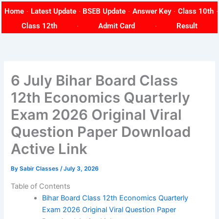
Skip
Home
Latest Update
BSEB Update
Answer Key
Class 10th
to
Class 12th
Admit Card
Result
content
6 July Bihar Board Class
12th Economics Quarterly
Exam 2026 Original Viral
Question Paper Download
Active Link
By
Sabir Classes
/
July 3, 2026
Table of Contents
Bihar Board Class 12th Economics Quarterly
Exam 2026 Original Viral Question Paper