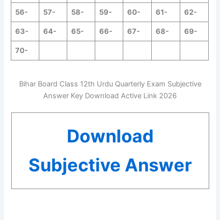
56-
57-
58-
59-
60-
61-
62-
63-
64-
65-
66-
67-
68-
69-
70-
Bihar Board Class 12th Urdu Quarterly Exam Subjective
Answer Key Download Active Link 2026
Download
Subjective Answer