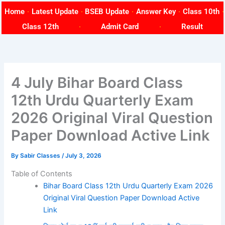
Skip
Home
Latest Update
BSEB Update
Answer Key
Class 10th
to
Class 12th
Admit Card
Result
content
4 July Bihar Board Class
12th Urdu Quarterly Exam
2026 Original Viral Question
Paper Download Active Link
By
Sabir Classes
/
July 3, 2026
Table of Contents
Bihar Board Class 12th Urdu Quarterly Exam 2026
Original Viral Question Paper Download Active
Link