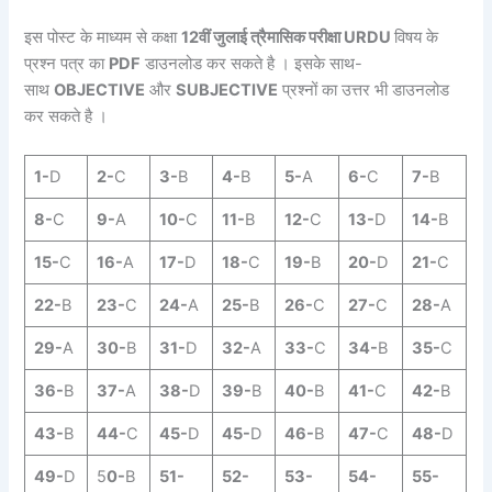
इस पोस्ट के माध्यम से कक्षा
12वीं जुलाई त्रैमासिक परीक्षा URDU
विषय के
प्रश्न पत्र का
PDF
डाउनलोड कर सकते है । इसके साथ-
साथ
OBJECTIVE
और
SUBJECTIVE
प्रश्नों का उत्तर भी डाउनलोड
कर सकते है ।
1-
D
2-
C
3-
B
4-
B
5-
A
6-
C
7-
B
8-
C
9-
A
10-
C
11-
B
12-
C
13-
D
14-
B
15-
C
16-
A
17-
D
18-
C
19-
B
20-
D
21-
C
22-
B
23-
C
24-
A
25-
B
26-
C
27-
C
28-
A
29-
A
30-
B
31-
D
32-
A
33-
C
34-
B
35-
C
36-
B
37-
A
38-
D
39-
B
40-
B
41-
C
42-
B
43-
B
44-
C
45-
D
45-
D
46-
B
47-
C
48-
D
49-
D
5
0-
B
51-
52-
53-
54-
55-