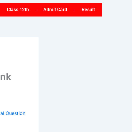
Class 12th
Admit Card
Result
ink
ral Question