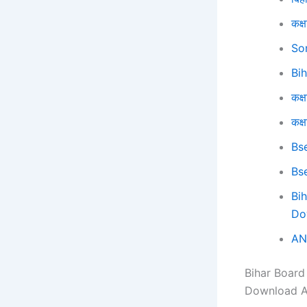
कक्ष
So
Bi
कक्ष
कक्
Bs
Bs
Bi
Do
AN
Bihar Board
Download A