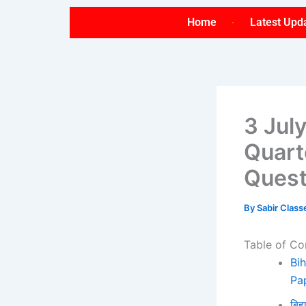
Skip
Home
Latest Upd
to
content
3 Jul
Quart
Quest
By
Sabir Clas
Table of Co
Bi
Pa
बिह