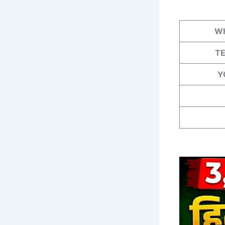
W
T
Y