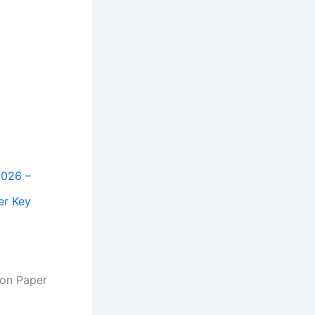
2026 –
er Key
ion Paper