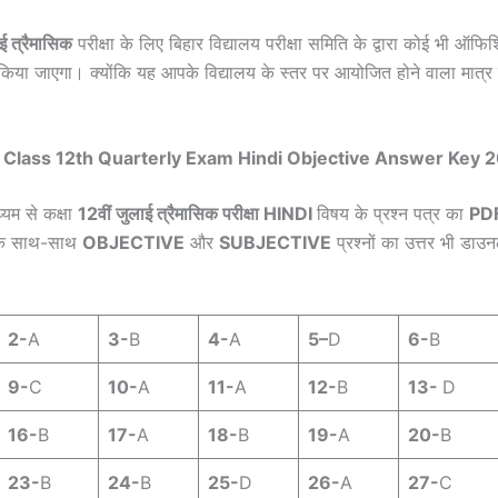
ाई त्रैमासिक
परीक्षा के लिए बिहार विद्यालय परीक्षा समिति के द्वारा कोई भी ऑ
ं किया जाएगा। क्योंकि यह आपके विद्यालय के स्तर पर आयोजित होने वाला मात
Class 12th Quarterly Exam Hindi Objective Answer Key 
्यम से कक्षा
12वीं जुलाई त्रैमासिक परीक्षा HINDI
विषय के प्रश्न पत्र का
PD
के साथ-साथ
OBJECTIVE
और
SUBJECTIVE
प्रश्नों का उत्तर भी डा
2-
A
3-
B
4-
A
5–
D
6-
B
9-
C
10-
A
11-
A
12-
B
13-
D
16-
B
17-
A
18-
B
19-
A
20-
B
23-
B
24-
B
25-
D
26-
A
27-
C