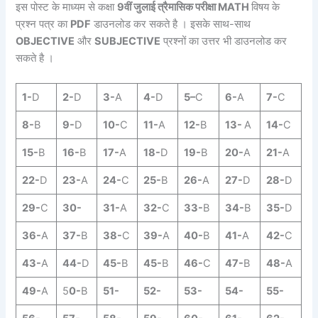
इस पोस्ट के माध्यम से कक्षा
9वीं जुलाई त्रैमासिक परीक्षा MATH
विषय के
प्रश्न पत्र का
PDF
डाउनलोड कर सकते है । इसके साथ-साथ
OBJECTIVE
और
SUBJECTIVE
प्रश्नों का उत्तर भी डाउनलोड कर
सकते है ।
1-
D
2-
D
3-
A
4-
D
5–
C
6-
A
7-
C
8-
B
9-
D
10-
C
11-
A
12-
B
13-
A
14-
C
15-
B
16-
B
17-
A
18-
D
19-
B
20-
A
21-
A
22-
D
23-
A
24-
C
25-
B
26-
A
27-
D
28-
D
29-
C
30-
31-
A
32-
C
33-
B
34-
B
35-
D
36-
A
37-
B
38-
C
39-
A
40-
B
41-
A
42-
C
43-
A
44-
D
45-
B
45-
B
46-
C
47-
B
48-
A
49-
A
5
0-
B
51-
52-
53-
54-
55-