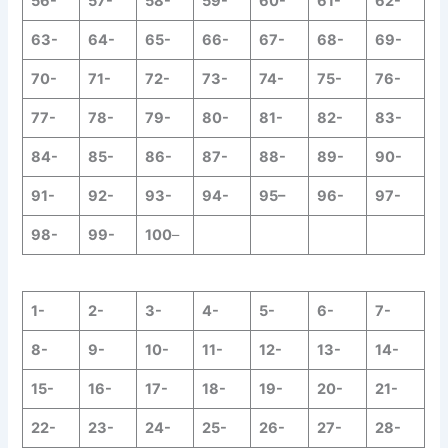
56-
57-
58-
59-
60-
61-
62-
63-
64-
65-
66-
67-
68-
69-
70-
71-
72-
73-
74-
75-
76-
77-
78-
79-
80-
81-
82-
83-
84-
85-
86-
87-
88-
89-
90-
91-
92-
93-
94-
95–
96-
97-
98-
99-
100
–
1-
2-
3-
4-
5-
6-
7-
8-
9-
10-
11-
12-
13-
14-
15-
16-
17-
18-
19-
20-
21-
22-
23-
24-
25-
26-
27-
28-