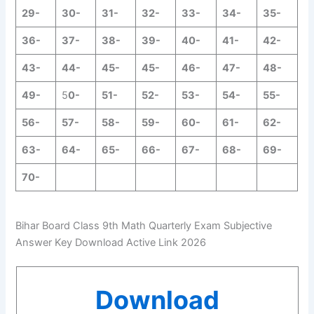
29-
30-
31-
32-
33-
34-
35-
36-
37-
38-
39-
40-
41-
42-
43-
44-
45-
45-
46-
47-
48-
49-
5
0-
51-
52-
53-
54-
55-
56-
57-
58-
59-
60-
61-
62-
63-
64-
65-
66-
67-
68-
69-
70-
Bihar Board Class 9th Math Quarterly Exam Subjective
Answer Key Download Active Link 2026
Download