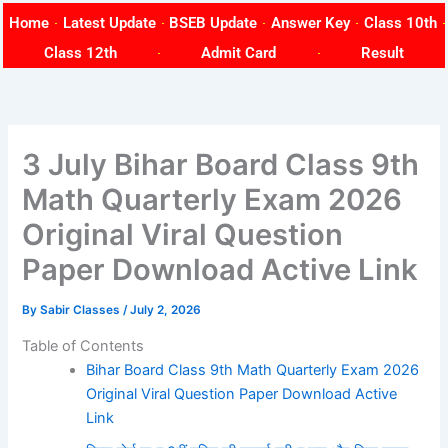
Skip
Home
Latest Update
BSEB Update
Answer Key
Class 10th
to
Class 12th
Admit Card
Result
content
3 July Bihar Board Class 9th
Math Quarterly Exam 2026
Original Viral Question
Paper Download Active Link
By
Sabir Classes
/
July 2, 2026
Table of Contents
Bihar Board Class 9th Math Quarterly Exam 2026
Original Viral Question Paper Download Active
Link