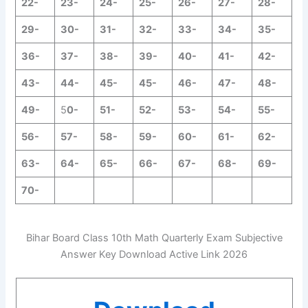
22-
23-
24-
25-
26-
27-
28-
29-
30-
31-
32-
33-
34-
35-
36-
37-
38-
39-
40-
41-
42-
43-
44-
45-
45-
46-
47-
48-
49-
5
0-
51-
52-
53-
54-
55-
56-
57-
58-
59-
60-
61-
62-
63-
64-
65-
66-
67-
68-
69-
70-
Bihar Board Class 10th Math Quarterly Exam Subjective
Answer Key Download Active Link 2026