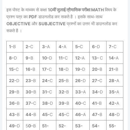
इस पोस्ट के माध्यम से कक्षा
10वीं जुलाई त्रैमासिक परीक्षा MATH
विषय के
प्रश्न पत्र का
PDF
डाउनलोड कर सकते है । इसके साथ-साथ
OBJECTIVE
और
SUBJECTIVE
प्रश्नों का उत्तर भी डाउनलोड कर
सकते है ।
1-
B
2-
C
3-
A
4-
A
5–
C
6-
D
7-
C
8-
D
9-
B
10-
D
11-
C
12-
A
13-
C
14-
A
15-
C
16-
B
17-
C
18-
D
19-
D
20-
B
21-
B
22-
D
23-
B
24-
C
25-
B
26-
D
27-
C
28-
A
29-
B
30-
B
31-
C
32-
B
33-
A
34-
D
35-
A
36-
B
37-
C
38-
D
39-
B
40-
C
41-
B
42-
A
43-
B
44-
B
45-
C
45-
C
46-
A
47-
B
48-
D
49-
D
5
0-
B
51-
52-
53-
54-
55-