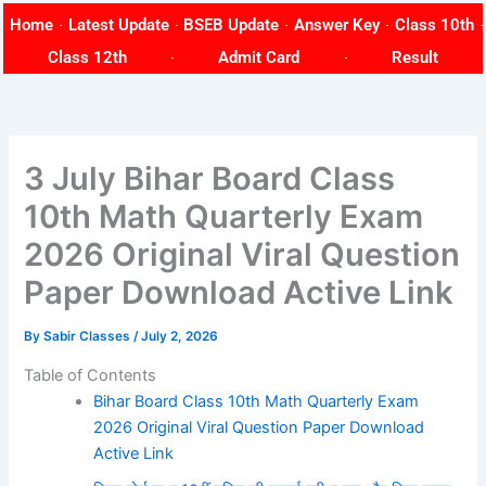
Skip
Home
Latest Update
BSEB Update
Answer Key
Class 10th
to
Class 12th
Admit Card
Result
content
3 July Bihar Board Class
10th Math Quarterly Exam
2026 Original Viral Question
Paper Download Active Link
By
Sabir Classes
/
July 2, 2026
Table of Contents
Bihar Board Class 10th Math Quarterly Exam
2026 Original Viral Question Paper Download
Active Link