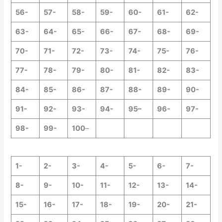
56-
57-
58-
59-
60-
61-
62-
63-
64-
65-
66-
67-
68-
69-
70-
71-
72-
73-
74-
75-
76-
77-
78-
79-
80-
81-
82-
83-
84-
85-
86-
87-
88-
89-
90-
91-
92-
93-
94-
95–
96-
97-
98-
99-
100
–
1-
2-
3-
4-
5-
6-
7-
8-
9-
10-
11-
12-
13-
14-
15-
16-
17-
18-
19-
20-
21-