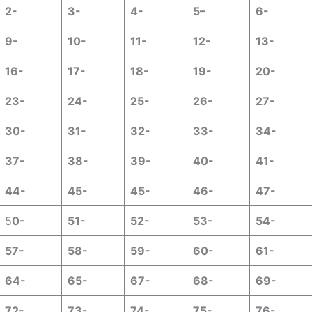
2-
3-
4-
5
–
6-
9-
10-
11-
12-
13-
16-
17-
18-
19-
20-
23-
24-
25-
26-
27-
30-
31-
32-
33-
34-
37-
38-
39-
40-
41-
44-
45-
45-
46-
47-
5
0-
51-
52-
53-
54-
57-
58-
59-
60-
61-
64-
65-
67-
68-
69-
72-
73-
74-
75-
76-