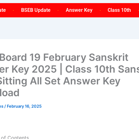
ate
BSEB Update
Answer Key
Class 10th
 Board 19 February Sanskrit
r Key 2025 | Class 10th Sans
Sitting All Set Answer Key
load
ses
/
February 16, 2025
 of Contents