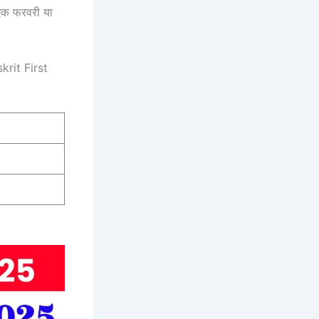
एक फरवरी या
rit First