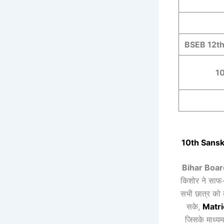
BSEB 12t
1
10th
Sansk
Bihar Boa
किशोर ने साफ-स
सभी छात्र को ब
सके,
Matr
जिसके माध्यम 