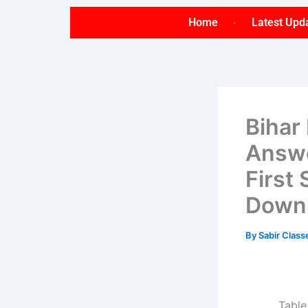
Skip
Home
Latest Upd
to
content
Bihar
Answe
First 
Down
By
Sabir Clas
Table