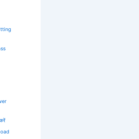
tting
ass
wer
करें
load