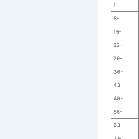
1-
8-
15-
22-
29-
36-
43-
49-
56-
63-
71-