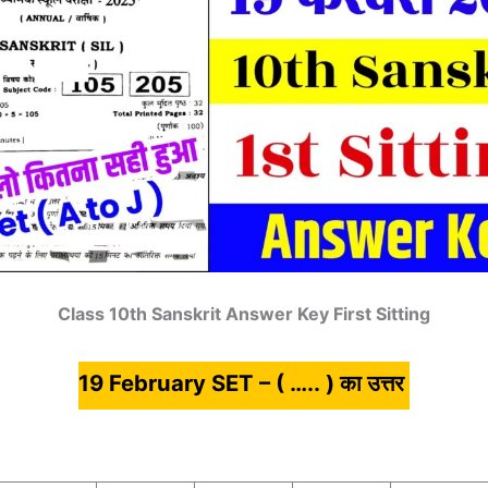
Class 10th Sanskrit Answer Key First Sitting
19 February SET – ( ….. ) का उत्तर