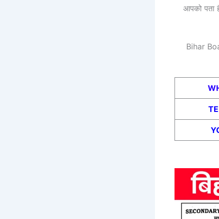
आपको पता ह
Bihar Bo
WH
T
Y