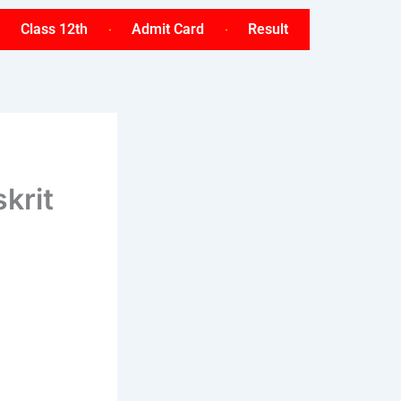
Class 12th
Admit Card
Result
krit