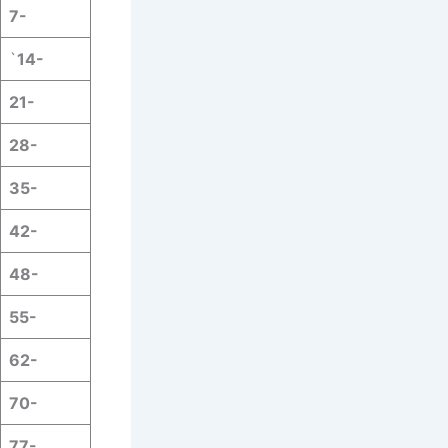
7-
`
14-
21-
28-
35-
42-
48-
55-
62-
70-
77-