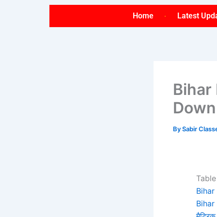
Skip
Home
Latest Upd
to
content
Bihar
Downl
By
Sabir Clas
Table
Bihar
Bihar
मैट्रिक