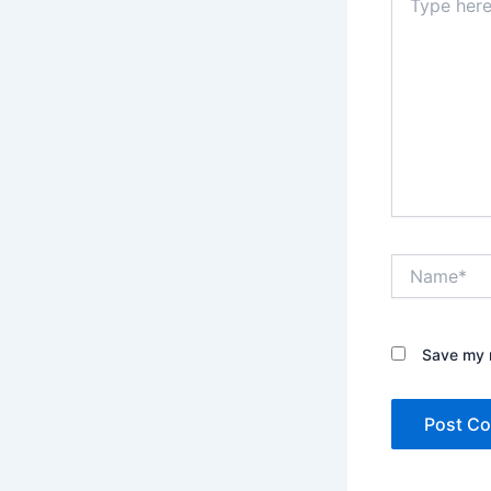
here..
Name*
Save my n