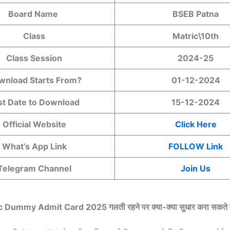
Board Name
BSEB Patna
Class
Matric\10th
Class Session
2024-25
wnload Starts From?
01-12-2024
st Date to Download
15-12-2024
Official Website
Click Here
What’s App Link
FOLLOW Link
Telegram Channel
Join Us
Dummy Admit Card 2025 गलती रहने पर क्या-क्या सुधार करा सकते 