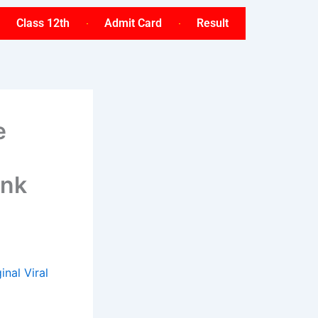
Class 12th
Admit Card
Result
e
ink
nal Viral