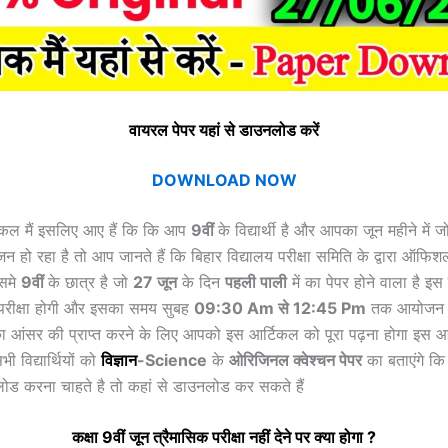
वायरल पेपर यहां से डाउनलोड करें
DOWNLOAD NOW
टिकल मैं इसलिए आए हैं कि कि आप
9वीं
के विद्यार्थी है और आपका जून महीने में ज
जन हो रहा है तो आप जानते हैं कि बिहार विद्यालय परीक्षा समिति के द्वारा ऑफि
िसमे
9वीं
के छात्र है जो
2
7
जून
के दिन
पहली पाली
में का पेपर होने वाला है इस
रीक्षा होगी और इसका समय सुबह
09:30 Am से 12:45 Pm
तक आयोजन हो
का आंसर की प्राप्त करने के लिए आपको इस आर्टिकल को पूरा पढ़ना होगा इस आ
ी विद्यार्थियों को
विज्ञान
-Science
के
ओरिजिनल क्वेश्चन पेपर
का बताएंगे कि
ोड करना चाहते है तो कहां से डाउनलोड कर सकते हैं
कक्षा 9वीं
जून त्रैमासिक
परीक्षा नहीं देने पर क्या होगा ?