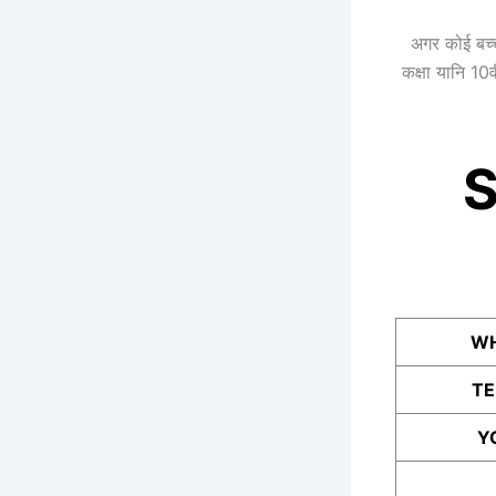
अगर कोई बच्
कक्षा यानि 10व
S
WH
T
Y