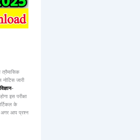
ो त्रैमासिक
शल नोटिस जारी
विज्ञान
-
गा इस परीक्षा
र्टिकल के
 अगर आप प्रश्न