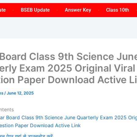
ate
BSEB Update
Answer Key
Class 10th
 Board Class 9th Science Jun
erly Exam 2025 Original Viral
ion Paper Download Active L
ses
/
June 12, 2025
ntents
har Board Class 9th Science June Quarterly Exam 2025 Origi
estion Paper Download Active Link
रल पेपर यहां से डाउनलोड करें