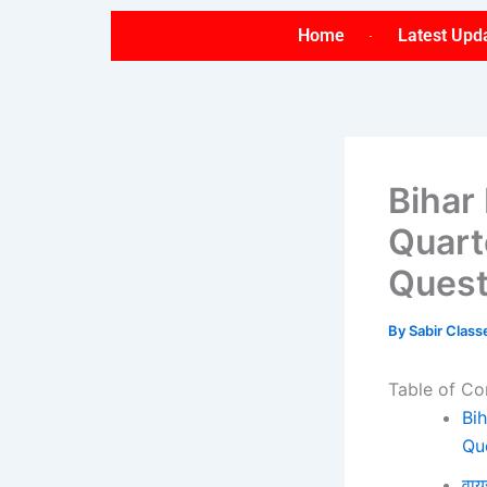
Skip
Home
Latest Upd
to
content
Bihar
Quart
Quest
By
Sabir Clas
Table of Co
Bi
Qu
वाय