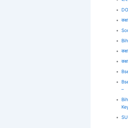
DO
कक्ष
So
Bi
कक्ष
कक्
Bs
Bs
–
Bi
Ke
SU