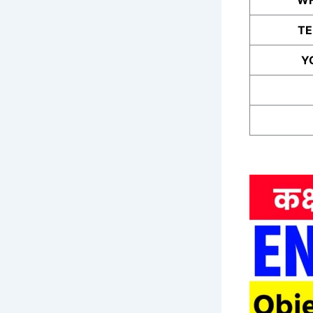
WH
T
Y