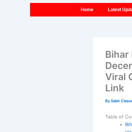
Skip
Home
Latest Upd
to
content
Bihar
Decem
Viral
Link
By
Sabir Clas
Table of Co
Bi