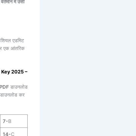
 वर्तमान में उसी
ऑफिशियल एडमिट
त्र एक आंतरिक
 Key 2025 –
PDF
डाउनलोड
भी डाउनलोड कर
7-
B
14-
C