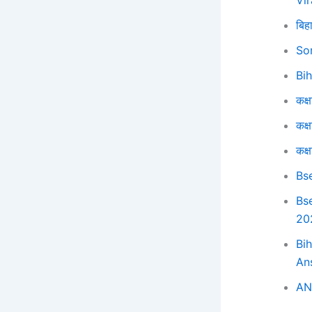
Vi
बिह
So
Bi
कक्ष
कक्ष
कक्
Bs
Bs
20
Bi
An
AN