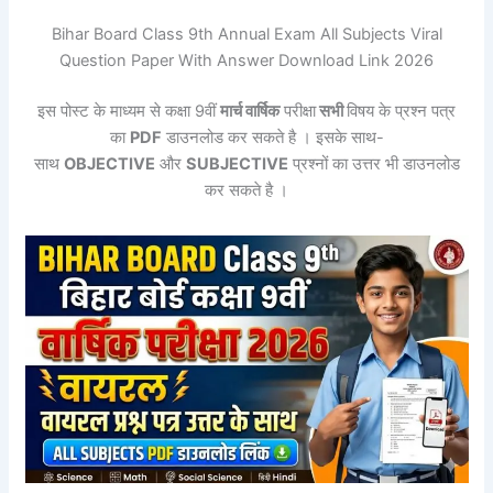
Bihar Board Class 9th Annual Exam All Subjects Viral
Question Paper With Answer Download Link 2026
इस पोस्ट के माध्यम से कक्षा 9वीं
मार्च वार्षिक
परीक्षा
सभी
विषय के प्रश्न पत्र
का
PDF
डाउनलोड कर सकते है । इसके साथ-
साथ
OBJECTIVE
और
SUBJECTIVE
प्रश्नों का उत्तर भी डाउनलोड
कर सकते है ।