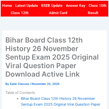
Skip
Home
Latest Update
BSEB Update
Answer Key
Class 10th
to
Class 12th
Admit Card
Result
content
Bihar Board Class 12th
History 26 November
Sentup Exam 2025 Original
Viral Question Paper
Download Active Link
By
Sabir Classes
/
November 23, 2025
Table of Contents
Bihar Board Class 12th History 26 November
Sentup Exam 2025 Original Viral Question Paper