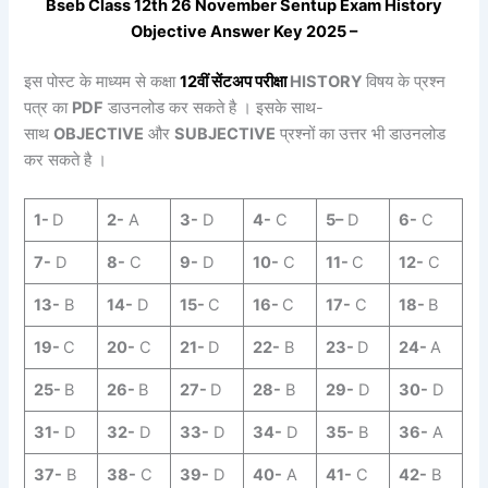
Bseb Class 12th 26
November
Sentup
Exam
History
Objective Answer Key 2025 –
इस पोस्ट के माध्यम से कक्षा
12वीं
सेंटअप
परीक्षा
HISTORY
विषय के प्रश्न
पत्र का
PDF
डाउनलोड कर सकते है । इसके साथ-
साथ
OBJECTIVE
और
SUBJECTIVE
प्रश्नों का उत्तर भी डाउनलोड
कर सकते है ।
1-
D
2-
A
3-
D
4-
C
5
–
D
6-
C
7-
D
8-
C
9-
D
10-
C
11-
C
12-
C
13-
B
14-
D
15-
C
16-
C
17-
C
18-
B
19-
C
20-
C
21-
D
22-
B
23-
D
24-
A
25-
B
26-
B
27-
D
28-
B
29-
D
30-
D
31-
D
32-
D
33-
D
34-
D
35-
B
36-
A
37-
B
38-
C
39-
D
40-
A
41-
C
42-
B