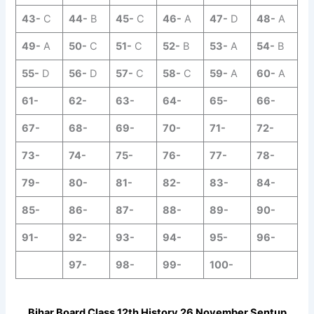
43-
C
44-
B
45-
C
46-
A
47-
D
48-
A
49-
A
50-
C
51-
C
52-
B
53-
A
54-
B
55-
D
56-
D
57-
C
58-
C
59-
A
60-
A
61-
62-
63-
64-
65-
66-
67-
68-
69-
70-
71-
72-
73-
74-
75-
76-
77-
78-
79-
80-
81-
82-
83-
84-
85-
86-
87-
88-
89-
90-
91-
92-
93-
94-
95-
96-
97-
98-
99-
100-
Bihar Board Class 12th History
26 November
Sentup