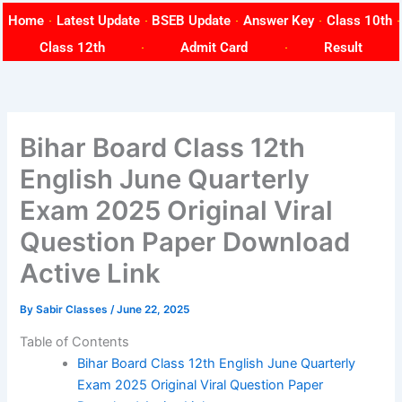
Skip
Home
Latest Update
BSEB Update
Answer Key
Class 10th
to
Class 12th
Admit Card
Result
content
Bihar Board Class 12th
English June Quarterly
Exam 2025 Original Viral
Question Paper Download
Active Link
By
Sabir Classes
/
June 22, 2025
Table of Contents
Bihar Board Class 12th English June Quarterly
Exam 2025 Original Viral Question Paper