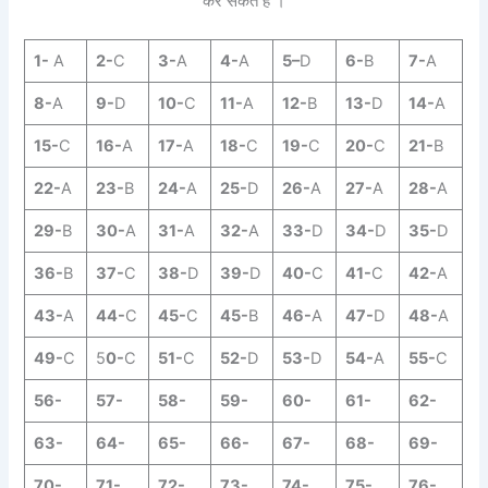
कर सकते है ।
1-
A
2-
C
3-
A
4-
A
5
–
D
6-
B
7-
A
8-
A
9-
D
10-
C
11-
A
12-
B
13-
D
14-
A
15-
C
16-
A
17-
A
18-
C
19-
C
20-
C
21-
B
22-
A
23-
B
24-
A
25-
D
26-
A
27-
A
28-
A
29-
B
30-
A
31-
A
32-
A
33-
D
34-
D
35-
D
36-
B
37-
C
38-
D
39-
D
40-
C
41-
C
42-
A
43-
A
44-
C
45-
C
45-
B
46-
A
47-
D
48-
A
49-
C
5
0-
C
51-
C
52-
D
53-
D
54-
A
55-
C
56-
57-
58-
59-
60-
61-
62-
63-
64-
65-
66-
67-
68-
69-
70-
71-
72-
73-
74-
75-
76-