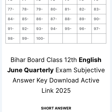
77-
78-
79-
80-
81-
82-
83-
84-
85-
86-
87-
88-
89-
90-
91-
92-
93-
94-
95
–
96-
97-
98-
99-
100-
Bihar Board Class 12th
English
June
Quarterly
Exam Subjective
Answer Key Download Active
Link 2025
SHORT ANSWER