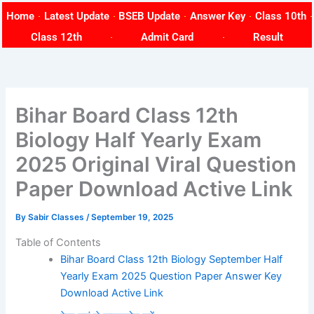
Skip
Home
Latest Update
BSEB Update
Answer Key
Class 10th
to
Class 12th
Admit Card
Result
content
Bihar Board Class 12th
Biology Half Yearly Exam
2025 Original Viral Question
Paper Download Active Link
By
Sabir Classes
/
September 19, 2025
Table of Contents
Bihar Board Class 12th Biology September Half
Yearly Exam 2025 Question Paper Answer Key
Download Active Link