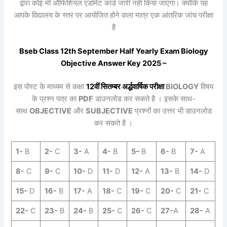
द्वारा कोई भी ऑफिशियल एडमिट कार्ड जारी नहीं किया जाएगा। क्योंकि यह
आपके विद्यालय के स्तर पर आयोजित होने वाला मात्र एक आंतरिक जांच परीक्षा
है
Bseb Class 12th
September
Half Yearly
Exam
Biology
Objective Answer Key 2025 –
इस पोस्ट के माध्यम से कक्षा
12वीं
सितम्बर
अर्द्धवार्षिक
परीक्षा
BIOLOGY
विषय
के प्रश्न पत्र का
PDF
डाउनलोड कर सकते है । इसके साथ-
साथ
OBJECTIVE
और
SUBJECTIVE
प्रश्नों का उत्तर भी डाउनलोड
कर सकते है ।
1-
B
2-
C
3-
A
4-
B
5
–
B
6-
B
7-
A
8-
C
9-
C
10-
D
11-
D
12-
A
13-
B
14-
D
15-
D
16-
B
17-
A
18-
C
19-
C
20-
C
21-
C
22-
C
23-
B
24-
B
25-
C
26-
C
27-
A
28-
A