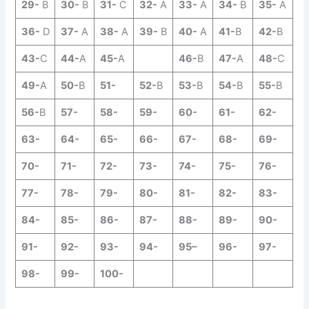
29-
B
30-
B
31-
C
32-
A
33-
A
34-
B
35-
A
36-
D
37-
A
38-
A
39-
B
40-
A
41-
B
42-
B
43-
C
44-
A
45-
A
46-
B
47-
A
48-
C
49-
A
50-
B
51-
52-
B
53-
B
54-
B
55-
B
56-
B
57-
58-
59-
60-
61-
62-
63-
64-
65-
66-
67-
68-
69-
70-
71-
72-
73-
74-
75-
76-
77-
78-
79-
80-
81-
82-
83-
84-
85-
86-
87-
88-
89-
90-
91-
92-
93-
94-
95
–
96-
97-
98-
99-
100-