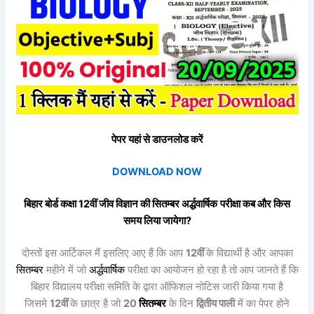
पेपर यहां से डाउनलोड करें
DOWNLOAD NOW
बिहार बोर्ड कक्षा 12वीं
जीव विज्ञान
की
सितम्बर
अर्द्धवार्षिक
परीक्षा कब और किस
समय लिया जायेगा?
दोस्तों इस आर्टिकल मैं इसलिए आए हैं कि आप
12वीं
के विद्यार्थी है और आपका
सितम्बर
महीने में जो
अर्द्धवार्षिक
परीक्षा का आयोजन हो रहा है तो आप जानते हैं कि
बिहार विद्यालय परीक्षा समिति के द्वारा ऑफिशल नोटिस जारी किया गया है
जिसमे
12वीं
के छात्र है जो
20
सितम्बर
के दिन
द्वितीय पाली
में का पेपर होने