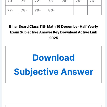
70-
71-
72-
73-
74-
75-
76-
77-
78-
79-
80-
Bihar Board Class 11th Math 16
December
Half Yearly
Exam Subjective Answer Key Download Active Link
2025
Download
Subjective Answer