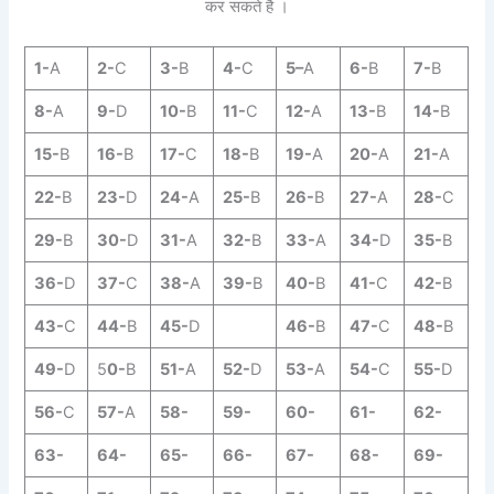
कर सकते है ।
1-
A
2-
C
3-
B
4-
C
5
–
A
6-
B
7-
B
8-
A
9-
D
10-
B
11-
C
12-
A
13-
B
14-
B
15-
B
16-
B
17-
C
18-
B
19-
A
20-
A
21-
A
22-
B
23-
D
24-
A
25-
B
26-
B
27-
A
28-
C
29-
B
30-
D
31-
A
32-
B
33-
A
34-
D
35-
B
36-
D
37-
C
38-
A
39-
B
40-
B
41-
C
42-
B
43-
C
44-
B
45-
D
46-
B
47-
C
48-
B
49-
D
5
0-
B
51-
A
52-
D
53-
A
54-
C
55-
D
56-
C
57-
A
58-
59-
60-
61-
62-
63-
64-
65-
66-
67-
68-
69-