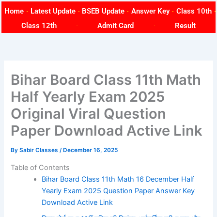
Skip
Home
Latest Update
BSEB Update
Answer Key
Class 10th
to
Class 12th
Admit Card
Result
content
Bihar Board Class 11th Math
Half Yearly Exam 2025
Original Viral Question
Paper Download Active Link
By
Sabir Classes
/
December 16, 2025
Table of Contents
Bihar Board Class 11th Math 16 December Half
Yearly Exam 2025 Question Paper Answer Key
Download Active Link