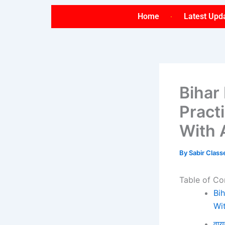
Skip
Home
Latest Upd
to
content
Bihar
Pract
With 
By
Sabir Clas
Table of Co
Bi
Wi
वाय