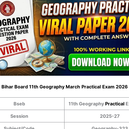
Bihar Board 11th Geography March
Practical
Exam 2026
Bseb
11th Geography
Practical
E
Session
2025-27
Subject/Code
Geography-323