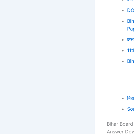
DO
Bi
Pa
कक्ष
11
Bi
बिहा
So
Bihar Board
Answer Dow