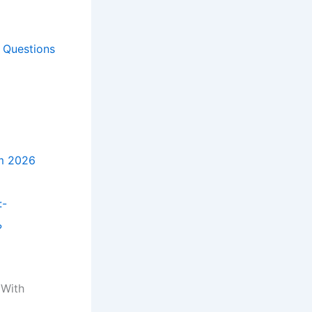
l Questions
xam 2026
:-
?
 With