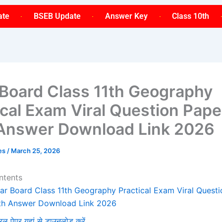
ate
BSEB Update
Answer Key
Class 10th
 Board Class 11th Geography
ical Exam Viral Question Pape
Answer Download Link 2026
ses
/
March 25, 2026
ntents
har Board Class 11th Geography Practical Exam Viral Quest
th Answer Download Link 2026
रल पेपर यहां से डाउनलोड करें