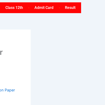
Class 12th
Admit Card
Result
r
ion Paper