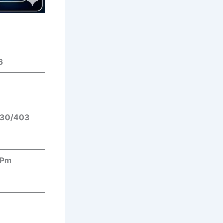
6
330/403
 Pm