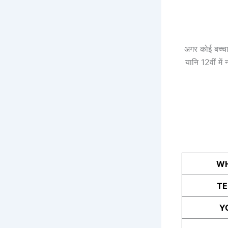
अगर कोई बच्चा
यानि 12वीं में
WH
T
Y