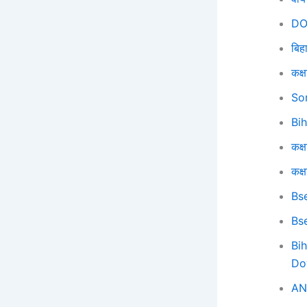
DO
बिह
कक्ष
So
Bi
कक्ष
कक्ष
Bs
Bs
Bi
Do
AN