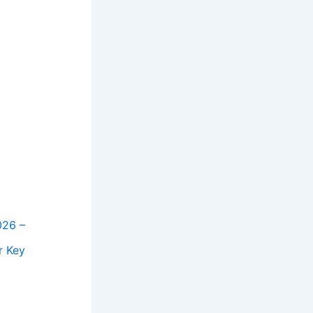
026 –
r Key