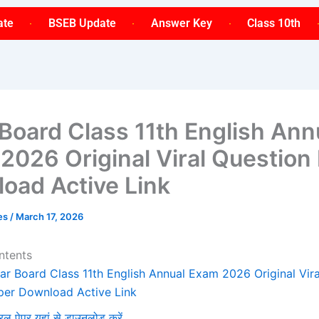
ate
BSEB Update
Answer Key
Class 10th
 Board Class 11th English Ann
2026 Original Viral Question
oad Active Link
ses
/
March 17, 2026
ntents
har Board Class 11th English Annual Exam 2026 Original Vir
per Download Active Link
रल पेपर यहां से डाउनलोड करें