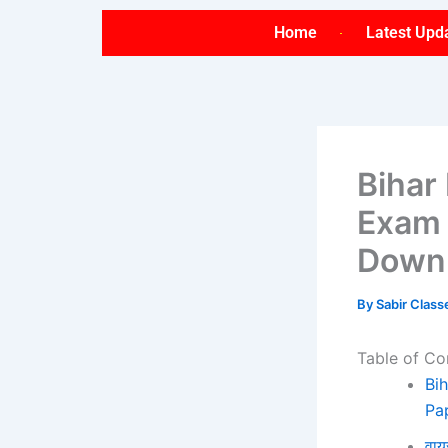
Skip
Home
Latest Upd
to
content
Bihar
Exam 
Downl
By
Sabir Clas
Table of Co
Bi
Pa
वाय