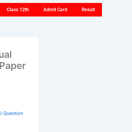
Class 12th
Admit Card
Result
ual
 Paper
al Question