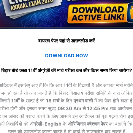
वायरल पेपर यहां से डाउनलोड करें
DOWNLOAD NOW
बिहार बोर्ड कक्षा 11वीं
अंग्रेज़ी
की
मार्च
परीक्षा कब और किस समय लिया जायेगा?
आर्टिकल मैं इसलिए आए हैं कि कि आप
11वीं
के विद्यार्थी है और आपका
मार्च
महीने
ोजन हो रहा है तो आप जानते हैं कि बिहार विद्यालय परीक्षा समिति के द्वारा ऑफ
 जिसमे
11वीं
के छात्र है जो
18
मार्च
के दिन
प्रथम पाली
में का पेपर होने वाला 
रीक्षा होगी और इसका समय सुबह
09:30 Am से 12:45 Pm
तक आयोजन हो
्र का आंसर की प्राप्त करने के लिए आपको इस आर्टिकल को पूरा पढ़ना होगा इ
ी विद्यार्थियों को
अंग्रेज़ी
-English
के
ओरिजिनल क्वेश्चन पेपर
का बताएंगे कि
उत्तर को डाउनलोड करना चाहते है तो कहां से डाउनलोड कर सकते हैं