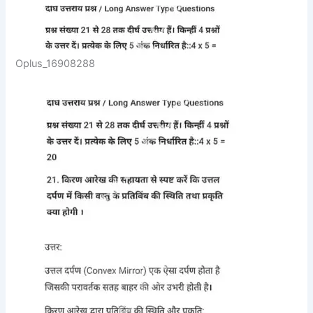
Oplus_16908288