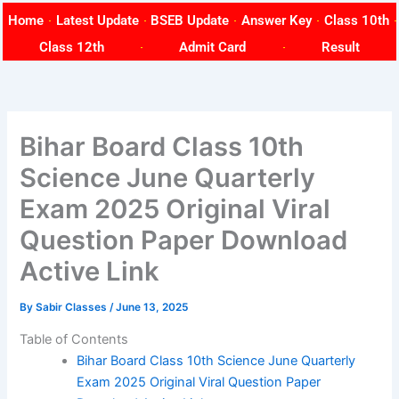
Skip
Home
Latest Update
BSEB Update
Answer Key
Class 10th
to
Class 12th
Admit Card
Result
content
Bihar Board Class 10th
Science June Quarterly
Exam 2025 Original Viral
Question Paper Download
Active Link
By
Sabir Classes
/
June 13, 2025
Table of Contents
Bihar Board Class 10th Science June Quarterly
Exam 2025 Original Viral Question Paper