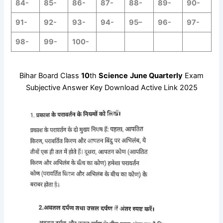
84-
85-
86-
87-
88-
89-
90-
91-
92-
93-
94-
95
–
96-
97-
98-
99-
100-
Bihar Board Class
10
th
Science
June
Quarterly
Exam
Subjective Answer Key Download Active Link 2025