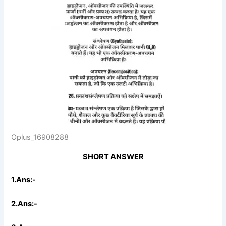
Oplus_16908288
SHORT ANSWER
1.Ans:-
2.Ans:-