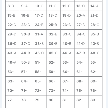
8-
B
9-
A
10-
C
11-
C
12-
C
13-
C
14-
A
15-
B
16-
B
17-
C
18-
C
19-
D
20-
A
21-
D
22-
C
23-
C
24-
B
25-
B
26-
D
27-
B
28-
C
29-
D
30-
B
31-
A
32-
B
33-
C
34-
C
35-
B
36-
D
37-
C
38-
B
39-
B
40-
B
41-
D
42-
B
43-
A
44-
B
45-
C
45-
C
46-
A
47-
B
48-
C
49-
A
5
0-
B
51-
52-
53-
54-
55-
56-
57-
58-
59-
60-
61-
62-
63-
64-
65-
66-
67-
68-
69-
70-
71-
72-
73-
74-
75-
76-
77-
78-
79-
80-
81-
82-
83-