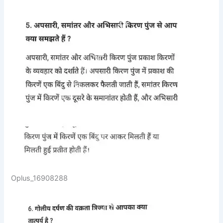
Oplus_16908288