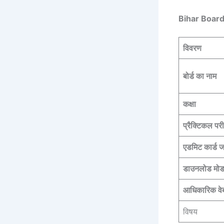
Bihar Boar
विवरण
बोर्ड का नाम
कक्षा
प्रैक्टिकल परीक
एडमिट कार्ड ज
डाउनलोड मो
आधिकारिक वे
विषय