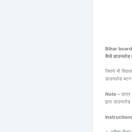
Bihar boar
कैसे डाउनलोड क
जितने भी विद्यार
डाउनलोड बटन द
Note –
छात्र 
द्वारा डाउनलोड
Instruction
परीक्षा केंद