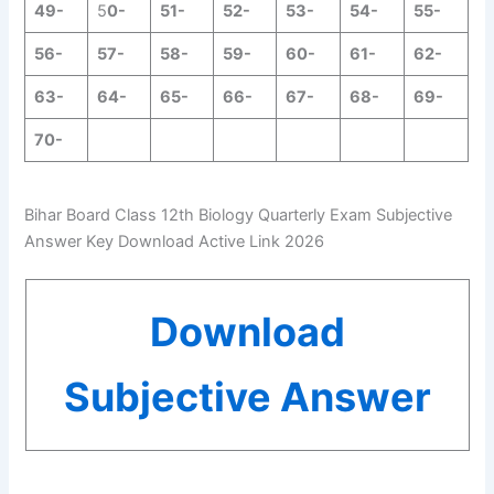
49-
5
0-
51-
52-
53-
54-
55-
56-
57-
58-
59-
60-
61-
62-
63-
64-
65-
66-
67-
68-
69-
70-
Bihar Board Class 12th Biology Quarterly Exam Subjective
Answer Key Download Active Link 2026
Download
Subjective Answer