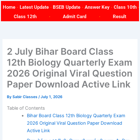
Skip
Home
Latest Update
BSEB Update
Answer Key
Class 10th
to
Class 12th
Admit Card
Result
content
2 July Bihar Board Class
12th Biology Quarterly Exam
2026 Original Viral Question
Paper Download Active Link
By
Sabir Classes
/
July 1, 2026
Table of Contents
Bihar Board Class 12th Biology Quarterly Exam
2026 Original Viral Question Paper Download
Active Link