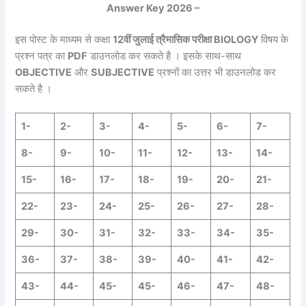
Answer Key 2026 –
इस पोस्ट के माध्यम से कक्षा
12वीं जुलाई त्रैमासिक परीक्षा BIOLOGY
विषय के
प्रश्न पत्र का
PDF
डाउनलोड कर सकते है । इसके साथ-साथ
OBJECTIVE
और
SUBJECTIVE
प्रश्नों का उत्तर भी डाउनलोड कर
सकते है ।
1-
2-
3-
4-
5-
6-
7-
8-
9-
10-
11-
12-
13-
14-
15-
16-
17-
18-
19-
20-
21-
22-
23-
24-
25-
26-
27-
28-
29-
30-
31-
32-
33-
34-
35-
36-
37-
38-
39-
40-
41-
42-
43-
44-
45-
45-
46-
47-
48-