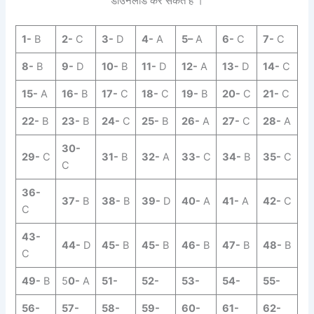
डाउनलोड कर सकते है ।
1-
B
2-
C
3-
D
4-
A
5
–
A
6-
C
7-
C
8-
B
9-
D
10-
B
11-
D
12-
A
13-
D
14-
C
15-
A
16-
B
17-
C
18-
C
19-
B
20-
C
21-
C
22-
B
23-
B
24-
C
25-
B
26-
A
27-
C
28-
A
30-
29-
C
31-
B
32-
A
33-
C
34-
B
35-
C
C
36-
37-
B
38-
B
39-
D
40-
A
41-
A
42-
C
C
43-
44-
D
45-
B
45-
B
46-
B
47-
B
48-
B
C
49-
B
5
0-
A
51-
52-
53-
54-
55-
56-
57-
58-
59-
60-
61-
62-