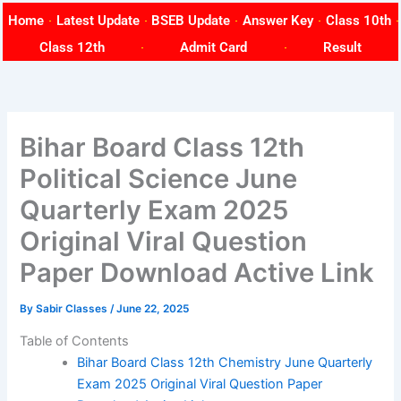
Skip
Home
Latest Update
BSEB Update
Answer Key
Class 10th
to
Class 12th
Admit Card
Result
content
Bihar Board Class 12th
Political Science June
Quarterly Exam 2025
Original Viral Question
Paper Download Active Link
By
Sabir Classes
/
June 22, 2025
Table of Contents
Bihar Board Class 12th Chemistry June Quarterly
Exam 2025 Original Viral Question Paper