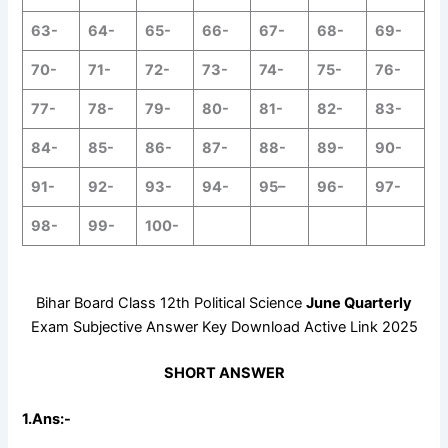
63-
64-
65-
66-
67-
68-
69-
70-
71-
72-
73-
74-
75-
76-
77-
78-
79-
80-
81-
82-
83-
84-
85-
86-
87-
88-
89-
90-
91-
92-
93-
94-
95
–
96-
97-
98-
99-
100-
Bihar Board Class 12th Political Science
June
Quarterly
Exam Subjective Answer Key Download Active Link 2025
SHORT ANSWER
1.Ans:-