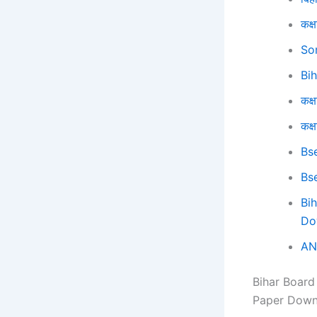
कक्ष
So
Bi
कक्ष
कक्
Bs
Bs
Bi
Do
AN
Bihar Board
Paper Downl