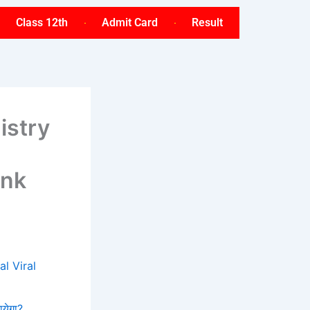
Class 12th
Admit Card
Result
istry
ink
l Viral
ायेगा?