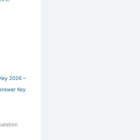
 Key 2026 –
 Answer Key
Question