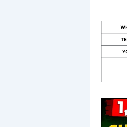
WH
T
Y