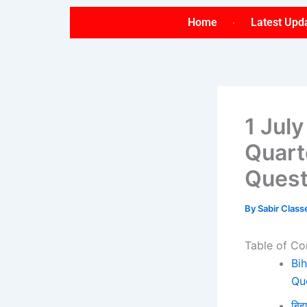
Skip
Home
Latest Upd
to
content
1 Jul
Quart
Quest
By
Sabir Clas
Table of Co
Bi
Qu
बिह