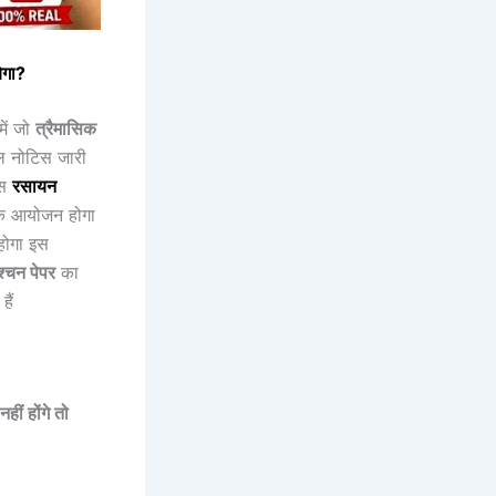
ेगा?
में जो
त्रैमासिक
शल नोटिस जारी
इस
रसायन
 आयोजन होगा
 होगा इस
्चन पेपर
का
ैं
हीं होंगे तो