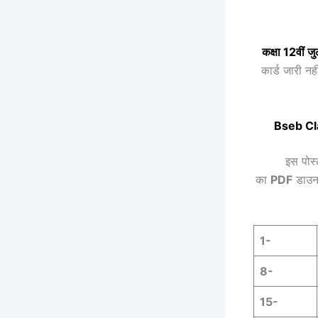
कक्षा 12वीं
जु
कार्ड जारी न
Bseb Cl
इस पोस्
का
PDF
डाउन
1-
8-
15-