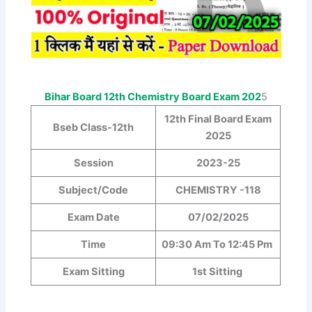
Bihar Board 12th
Chemistry
Board Exam 202
5
12th Final Board Exam
Bseb Class-12th
2025
Session
2023-25
Subject/Code
CHEMISTRY
-118
Exam Date
07/02/2025
Time
09:30 Am To 12:45 Pm
Exam Sitting
1st Sitting