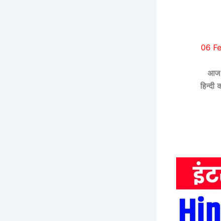
06 Feb
आज क
हिन्दी
क